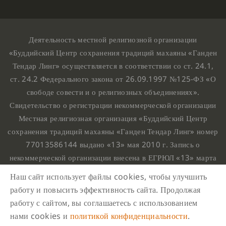
Деятельность местной религиозной организации
«Буддийский Центр сохранения традиций махаяны «Ганден
Тендар Линг» осуществляется в соответствии со ст. 24.1,
ст. 24.2 Федерального закона от 26.09.1997 №125-ФЗ «О
свободе совести и о религиозных объединениях».
Свидетельство о регистрации некоммерческой организации
Местная религиозная организация «Буддийский Центр
сохранения традиций махаяны «Ганден Тендар Линг» номер
77013586144 выдано «13» мая 2010 г. Запись о
некоммерческой организации внесена в ЕГРЮЛ «13» марта
2010 г. за основным государственным регистрационным
Наш сайт использует файлы cookies, чтобы улучшить
номером 1107799015708.
работу и повысить эффективность сайта. Продолжая
Ганден Тендар Линг © 2020 Все права защищены
работу с сайтом, вы соглашаетесь с использованием
Наш адрес : г. Москва, Нахимовский проспект, 32. Этаж
нами cookies и
политикой конфиденциальности
.
10, каб.1023,