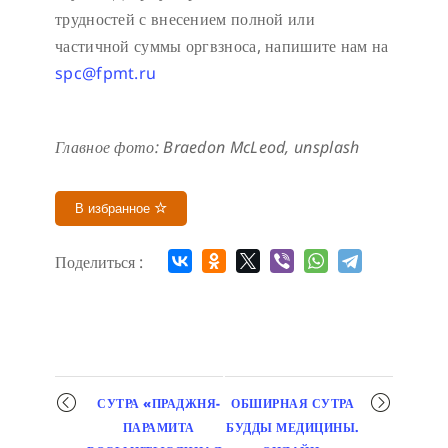
трудностей с внесением полной или
частичной суммы оргвзноса, напишите нам на
spc@fpmt.ru
Главное фото:
B
raedon Mc
L
eod, unsplash
В избранное
Поделиться :
Мероприятие
СУТРА «ПРАДЖНЯ-
ОБШИРНАЯ СУТРА
навигация
ПАРАМИТА
БУДДЫ МЕДИЦИНЫ.