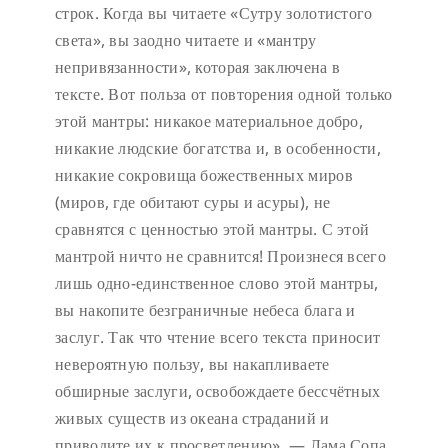
строк. Когда вы читаете «Сутру золотистого
света», вы заодно читаете и «мантру
непривязанности», которая заключена в
тексте. Вот польза от повторения одной только
этой мантры: никакое материальное добро,
никакие людские богатства и, в особенности,
никакие сокровища божественных миров
(миров, где обитают суры и асуры), не
сравнятся с ценностью этой мантры. С этой
мантрой ничто не сравнится! Произнеся всего
лишь одно-единственное слово этой мантры,
вы накопите безграничные небеса блага и
заслуг. Так что чтение всего текста приносит
невероятную пользу, вы накапливаете
обширные заслуги, освобождаете бессчётных
живых существ из океана страданий и
приводите их к просветлению». — Лама Сопа