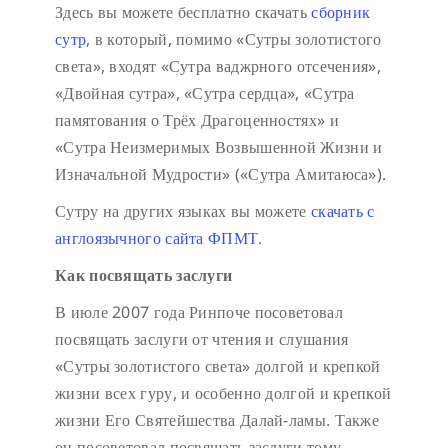
Здесь вы можете бесплатно скачать
сборник
сутр
, в который, помимо «Сутры золотистого
света», входят «Сутра ваджрного отсечения»,
«Двойная сутра», «Сутра сердца», «Сутра
памятования о Трёх Драгоценностях» и
«Сутра Неизмеримых Возвышенной Жизни и
Изначальной Мудрости» («Сутра Амитаюса»).
Сутру на других языках вы можете
скачать с
англоязычного сайта ФПМТ
.
Как посвящать заслуги
В июле 2007 года Ринпоче посоветовал
посвящать заслуги от чтения и слушания
«Сутры золотистого света» долгой и крепкой
жизни всех гуру, и особенно долгой и крепкой
жизни Его Святейшества Далай-ламы. Также
он посоветовал посвящать заслуги тому,