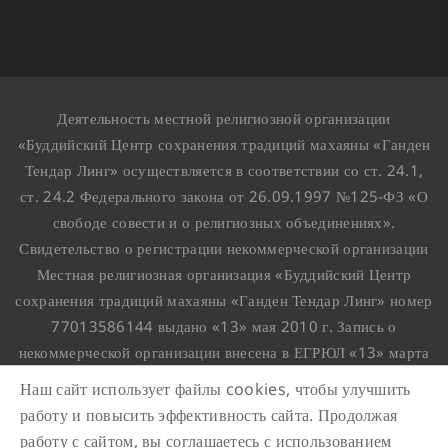
Деятельность местной религиозной организации
«Буддийский Центр сохранения традиций махаяны «Ганден
Тендар Линг» осуществляется в соответствии со ст. 24.1,
ст. 24.2 Федерального закона от 26.09.1997 №125-ФЗ «О
свободе совести и о религиозных объединениях».
Свидетельство о регистрации некоммерческой организации
Местная религиозная организация «Буддийский Центр
сохранения традиций махаяны «Ганден Тендар Линг» номер
77013586144 выдано «13» мая 2010 г. Запись о
некоммерческой организации внесена в ЕГРЮЛ «13» марта
2010 г. за основным государственным регистрационным
Наш сайт использует файлы cookies, чтобы улучшить
номером 1107799015708.
работу и повысить эффективность сайта. Продолжая
Ганден Тендар Линг © 2020 Все права защищены
работу с сайтом, вы соглашаетесь с использованием