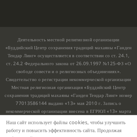
Деятельность местной религиозной организации
«Буддийский Центр сохранения традиций махаяны «Ганден
Тендар Линг» осуществляется в соответствии со ст. 24.1,
ст. 24.2 Федерального закона от 26.09.1997 №125-ФЗ «О
свободе совести и о религиозных объединениях».
Свидетельство о регистрации некоммерческой организации
Местная религиозная организация «Буддийский Центр
сохранения традиций махаяны «Ганден Тендар Линг» номер
77013586144 выдано «13» мая 2010 г. Запись о
некоммерческой организации внесена в ЕГРЮЛ «13» марта
2010 г. за основным государственным регистрационным
Наш сайт использует файлы cookies, чтобы улучшить
номером 1107799015708.
работу и повысить эффективность сайта. Продолжая
Ганден Тендар Линг © 2020 Все права защищены