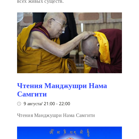
всех живых существ.
Чтения Манджушри Нама
Самгити
9 августа/ 21:00
-
22:00
Чтения Манджушри Нама Самгити