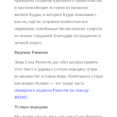
принципы создания идеального правительства
и вдохновляющие истории из прошлых
жизней Будды, в которых Будда показывает,
как он, ещё не устранив полностью все
омрачения, освобождал бесчисленных существ
из океана страданий благодаря состраданию и
личной отваге.
Видение Ринпоче
Лама Сопа Ринпоче дал обет распространять
этот текст и даровал устную передачу сутры
во множестве уголков мира. Начитывать сутры
как можно больше — это также часть
обширного видения Ринпоче по поводу
ФПМТ.
Устные передачи
Мы ведём список мест, где лама Сопа Ринпоче