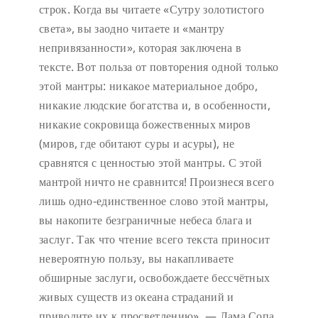
строк. Когда вы читаете «Сутру золотистого
света», вы заодно читаете и «мантру
непривязанности», которая заключена в
тексте. Вот польза от повторения одной только
этой мантры: никакое материальное добро,
никакие людские богатства и, в особенности,
никакие сокровища божественных миров
(миров, где обитают суры и асуры), не
сравнятся с ценностью этой мантры. С этой
мантрой ничто не сравнится! Произнеся всего
лишь одно-единственное слово этой мантры,
вы накопите безграничные небеса блага и
заслуг. Так что чтение всего текста приносит
невероятную пользу, вы накапливаете
обширные заслуги, освобождаете бессчётных
живых существ из океана страданий и
приводите их к просветлению». — Лама Сопа