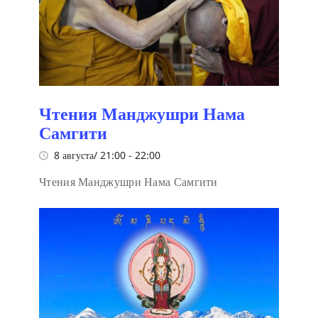
Чтения Манджушри Нама
Самгити
8 августа/ 21:00
-
22:00
Чтения Манджушри Нама Самгити