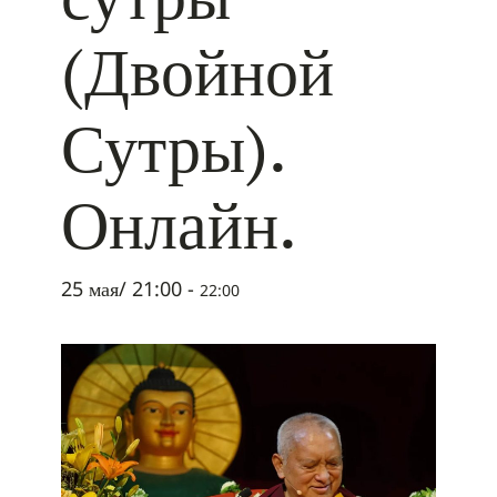
(Двойной
Сутры).
Онлайн.
25 мая/ 21:00
-
22:00