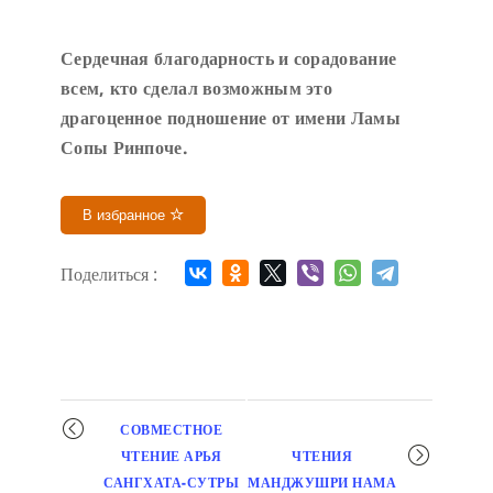
Сердечн
ая благодарность и сорадование
всем, кто сделал возможным это
драгоценное подношение от имени Ламы
Сопы Ринпоче
.
В избранное
Поделиться :
Мероприятие
СОВМЕСТНОЕ
навигация
ЧТЕНИЕ АРЬЯ
ЧТЕНИЯ
САНГХАТА-СУТРЫ
МАНДЖУШРИ НАМА