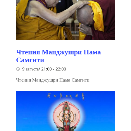
Чтения Манджушри Нама
Самгити
9 августа/ 21:00
-
22:00
Чтения Манджушри Нама Самгити