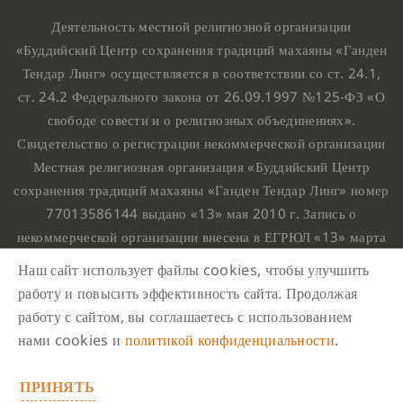
Деятельность местной религиозной организации
«Буддийский Центр сохранения традиций махаяны «Ганден
Тендар Линг» осуществляется в соответствии со ст. 24.1,
ст. 24.2 Федерального закона от 26.09.1997 №125-ФЗ «О
свободе совести и о религиозных объединениях».
Свидетельство о регистрации некоммерческой организации
Местная религиозная организация «Буддийский Центр
сохранения традиций махаяны «Ганден Тендар Линг» номер
77013586144 выдано «13» мая 2010 г. Запись о
некоммерческой организации внесена в ЕГРЮЛ «13» марта
2010 г. за основным государственным регистрационным
Наш сайт использует файлы cookies, чтобы улучшить
номером 1107799015708.
работу и повысить эффективность сайта. Продолжая
Ганден Тендар Линг © 2020 Все права защищены
работу с сайтом, вы соглашаетесь с использованием
Наш адрес : г. Москва, Нахимовский проспект, 32. Этаж
нами cookies и
политикой конфиденциальности
.
10, каб.1023,
ПРИНЯТЬ