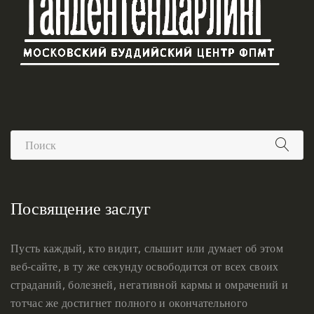
Посвящение заслуг
Пусть каждый, кто видит, слышит или думает об этом
веб-сайте, в ту же секунду освободится от всех своих
страданий, болезней, негативной кармы и омрачений и
тотчас же достигнет полного и окончательного