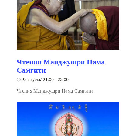
Чтения Манджушри Нама
Самгити
9 августа/ 21:00
-
22:00
Чтения Манджушри Нама Самгити