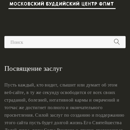
Посвящение заслуг
Пусть каждый, кто видит, слышит или думает об этом
веб-сайте, в ту же секунду освободится от всех своих
страданий, болезней, негативной кармы и омрачений и
тотчас же достигнет полного и окончательного
просветления. Силой заслуг по созданию и поддержанию
этого сайта пусть будет долгой жизнь Его Святейшества
Далай-ламы, ламы Сопы Ринпоче и других драгоценных