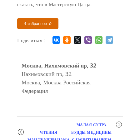
сказать, что в Мастерскую Ца-ца.
В избранное
Поделиться :
Москва, Нахимовский пр, 32
Нахимовский пр, 32
Москва
,
Москва
Российская
Федерация
Мероприятие
МАЛАЯ СУТРА
навигация
ЧТЕНИЯ
БУДДЫ МЕДИЦИНЫ
МАНДЖУШРИ НАМА
С НАЧИТЫВАНИЕМ