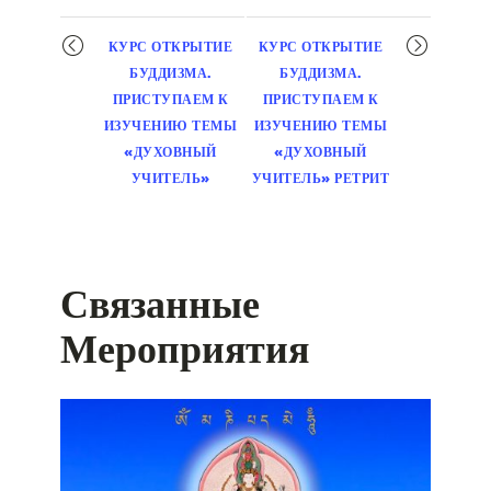
Мероприятие
КУРС ОТКРЫТИЕ
КУРС ОТКРЫТИЕ
навигация
БУДДИЗМА.
БУДДИЗМА.
ПРИСТУПАЕМ К
ПРИСТУПАЕМ К
ИЗУЧЕНИЮ ТЕМЫ
ИЗУЧЕНИЮ ТЕМЫ
«ДУХОВНЫЙ
«ДУХОВНЫЙ
УЧИТЕЛЬ»
УЧИТЕЛЬ» РЕТРИТ
Связанные
Мероприятия