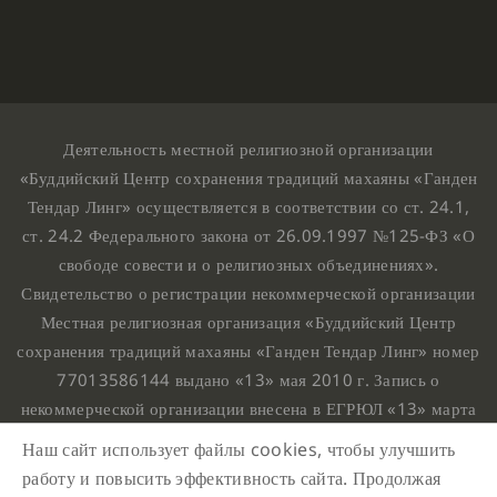
Деятельность местной религиозной организации
«Буддийский Центр сохранения традиций махаяны «Ганден
Тендар Линг» осуществляется в соответствии со ст. 24.1,
ст. 24.2 Федерального закона от 26.09.1997 №125-ФЗ «О
свободе совести и о религиозных объединениях».
Свидетельство о регистрации некоммерческой организации
Местная религиозная организация «Буддийский Центр
сохранения традиций махаяны «Ганден Тендар Линг» номер
77013586144 выдано «13» мая 2010 г. Запись о
некоммерческой организации внесена в ЕГРЮЛ «13» марта
2010 г. за основным государственным регистрационным
Наш сайт использует файлы cookies, чтобы улучшить
номером 1107799015708.
работу и повысить эффективность сайта. Продолжая
Ганден Тендар Линг © 2020 Все права защищены