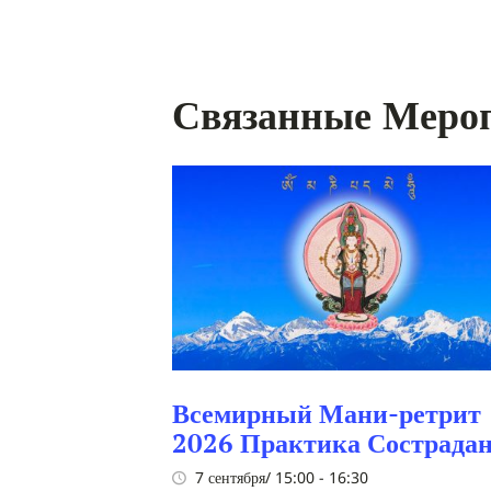
навигация
Связанные Меро
Всемирный Мани-ретрит
2026 Практика Сострада
7 сентября/ 15:00
-
16:30