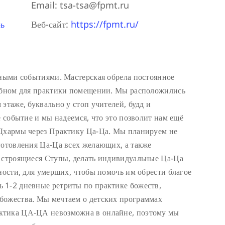
Email:
tsa-tsa@fpmt.ru
ь
Веб-сайт:
https://fpmt.ru/
тными событиями. Мастерская обрела постоянное
добном для практики помещении. Мы расположились
этаже, буквально у стоп учителей, будд и
е событие и мы надеемся, что это позволит нам ещё
 Дхармы через Практику Ца-Ца. Мы планируем не
готовления Ца-Ца всех желающих, а также
в строящиеся Ступы, делать индивидуальные Ца-Ца
ности, для умерших, чтобы помочь им обрести благое
 1-2 дневные ретриты по практике божеств,
божества. Мы мечтаем о детских программах
ктика ЦА-ЦА невозможна в онлайне, поэтому мы