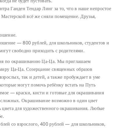
когда не будет пустовать.
тра Ганден Тендар Линг за то, что в наше непростое
я Мастерской всё же сняли помещение. Друзья,
ношение.
ошение — 800 рублей, для школьников, студентов и
огут свободно приходить с родителями.
дия по окрашиванию Ца-Ца. Мы приглашаем
 миру Ца-Ца. Созерцание священных образов
взрослых, так и детей, а также пробуждает в уме
которые могут помочь ребёнку встать на Путь
имое — краски, кисти и готовые для окрашивания
е сложных. Окрашивание возможно в один цвет
ь цвета для художественного окрашивания. Любые
е.
лей со взрослого, 400 рублей — для школьников,