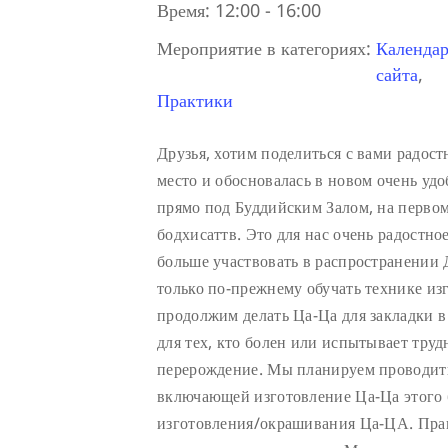
Время:
12:00 - 16:00
Мероприятие в категориях:
Календар
сайта
,
Практики
Друзья, хотим поделиться с вами радос
место и обосновалась в новом очень у
прямо под Буддийским Залом, на первом 
бодхисаттв. Это для нас очень радостно
больше участвовать в распространении
только по-прежнему обучать технике из
продолжим делать Ца-Ца для закладки 
для тех, кто болен или испытывает труд
перерождение. Мы планируем проводить
включающей изготовление Ца-Ца этого 
изготовления/окрашивания Ца-ЦА. Пра