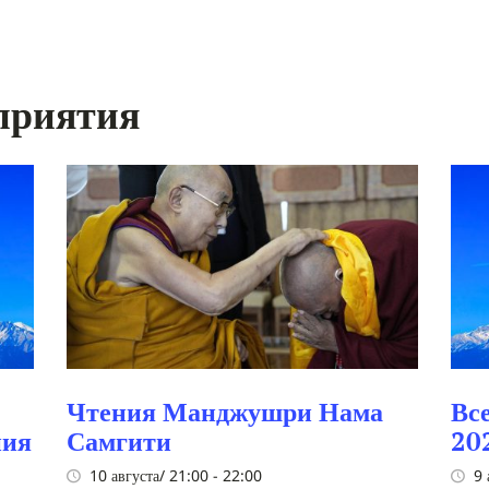
приятия
Чтения Манджушри Нама
Вс
ния
Самгити
20
10 августа/ 21:00
-
22:00
9 