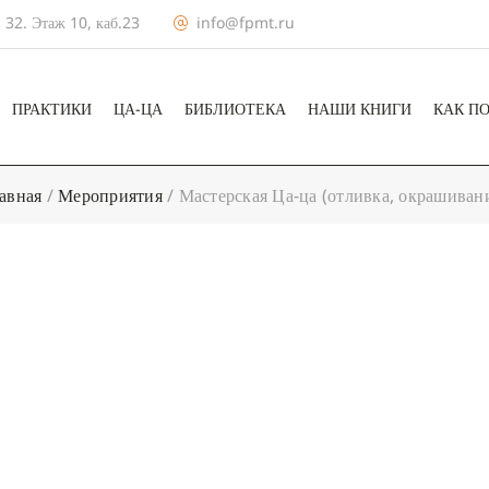
 32. Этаж 10, каб.23
info@fpmt.ru
ПРАКТИКИ
ЦА-ЦА
БИБЛИОТЕКА
НАШИ КНИГИ
КАК П
авная
/
Мероприятия
/
Мастерская Ца-ца (отливка, окрашиван
+ КАЛЕНДА