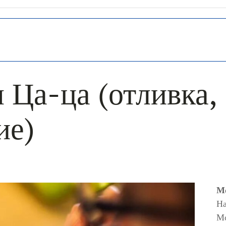
 Ца-ца (отливка,
ие)
Мо
На
М