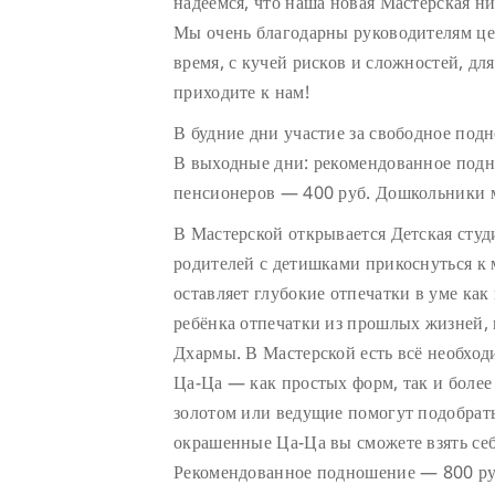
надеемся, что наша новая Мастерская ни
Мы очень благодарны руководителям цен
время, с кучей рисков и сложностей, дл
приходите к нам!
В будние дни участие за свободное под
В выходные дни: рекомендованное подн
пенсионеров — 400 руб. Дошкольники м
В Мастерской открывается Детская сту
родителей с детишками прикоснуться к
оставляет глубокие отпечатки в уме как 
ребёнка отпечатки из прошлых жизней, 
Дхармы. В Мастерской есть всё необход
Ца-Ца — как простых форм, так и боле
золотом или ведущие помогут подобрат
окрашенные Ца-Ца вы сможете взять себ
Рекомендованное подношение — 800 руб