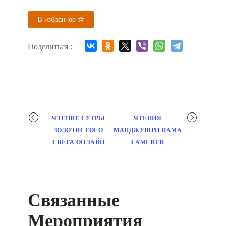
В избранное
Поделиться :
Мероприятие
ЧТЕНИЕ СУТРЫ
ЧТЕНИЯ
навигация
ЗОЛОТИСТОГО
МАНДЖУШРИ НАМА
СВЕТА ОНЛАЙН
САМГИТИ
Связанные
Мероприятия