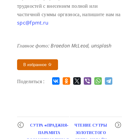
трудностей с внесением полной или
частичной суммы оргвзноса, напишите нам на
spc@fpmt.ru
Главное фото:
B
raedon Mc
L
eod, unsplash
В избранное
Поделиться :
Мероприятие
СУТРА «ПРАДЖНЯ-
ЧТЕНИЕ СУТРЫ
навигация
ПАРАМИТА
ЗОЛОТИСТОГО