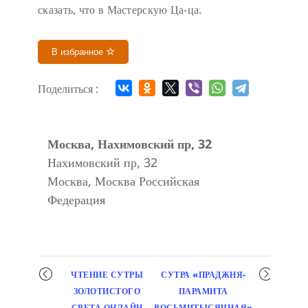
сказать, что в Мастерскую Ца-ца.
В избранное
Поделиться :
Москва, Нахимовский пр, 32
Нахимовский пр, 32
Москва
,
Москва
Российская
Федерация
Мероприятие
ЧТЕНИЕ СУТРЫ
СУТРА «ПРАДЖНЯ-
навигация
ЗОЛОТИСТОГО
ПАРАМИТА
СВЕТА ОНЛАЙН
ВОСЬМИТЫСЯЧНАЯ»