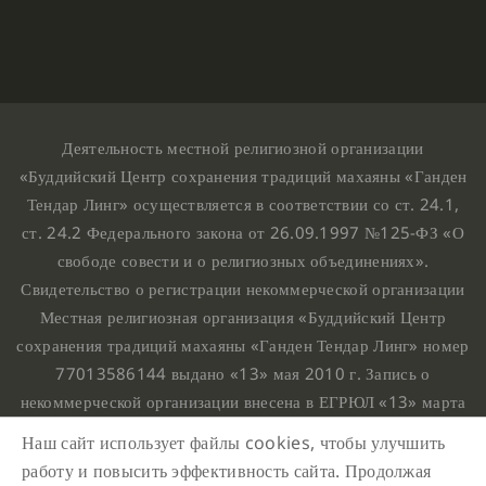
Деятельность местной религиозной организации
«Буддийский Центр сохранения традиций махаяны «Ганден
Тендар Линг» осуществляется в соответствии со ст. 24.1,
ст. 24.2 Федерального закона от 26.09.1997 №125-ФЗ «О
свободе совести и о религиозных объединениях».
Свидетельство о регистрации некоммерческой организации
Местная религиозная организация «Буддийский Центр
сохранения традиций махаяны «Ганден Тендар Линг» номер
77013586144 выдано «13» мая 2010 г. Запись о
некоммерческой организации внесена в ЕГРЮЛ «13» марта
2010 г. за основным государственным регистрационным
Наш сайт использует файлы cookies, чтобы улучшить
номером 1107799015708.
работу и повысить эффективность сайта. Продолжая