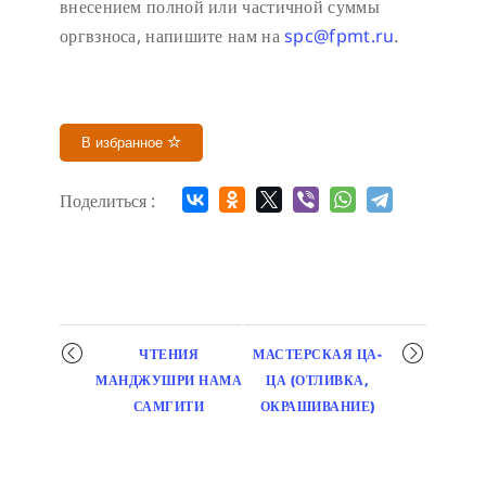
внесением полной или частичной суммы
оргвзноса, напишите нам на
spc@fpmt.ru
.
В избранное
Поделиться :
Мероприятие
ЧТЕНИЯ
МАСТЕРСКАЯ ЦА-
навигация
МАНДЖУШРИ НАМА
ЦА (ОТЛИВКА,
САМГИТИ
ОКРАШИВАНИЕ)