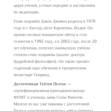
даруя учения, устные передачи и наставления
по медитации.
Геше-лхарамба Дакпа Джампа родился в 1970
году в г.Хунсур, штат Карнатака, Индия. Он
принял полные монашеские обеты и стал
гелонгом в 1992 году, а в 2002 году, после 20
лет обучения, получил наивысшую учёную
степень геше-лхарамбы (аналог доктора
буддийской философии). Он также прошёл
годичный курс обучения в тантрическом
монастыре Гьюдмед.
Досточтимая Тубтен Пелгье
—
сертифицированная преподавательница
ФПМТ и ученица ламы Сопы Ринпоче.
Многие из вас уже знакомы с досточтимой
Пелгье, участвовали вместе с ней в ретритах