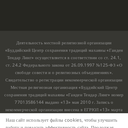
Деятельность местной религиозной организации
«Буддийский Центр сохранения традиций махаяны «Ганден
Тендар Линг» осуществляется в соответствии со ст. 24.1,
ст. 24.2 Федерального закона от 26.09.1997 №125-ФЗ «О
свободе совести и о религиозных объединениях».
Свидетельство о регистрации некоммерческой организации
Местная религиозная организация «Буддийский Центр
сохранения традиций махаяны «Ганден Тендар Линг» номер
77013586144 выдано «13» мая 2010 г. Запись о
некоммерческой организации внесена в ЕГРЮЛ «13» марта
2010 г. за основным государственным регистрационным
Наш сайт использует файлы cookies, чтобы улучшить
номером 1107799015708.
работу и повысить эффективность сайта. Продолжая