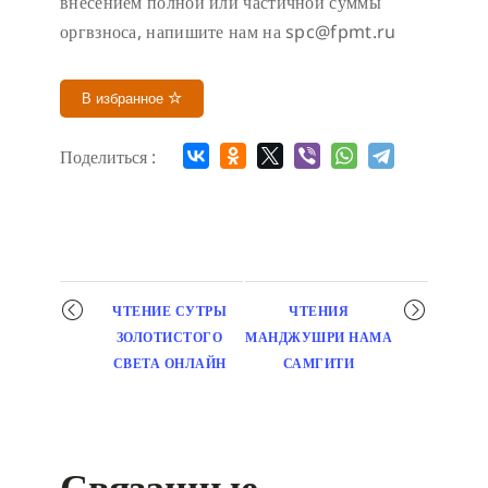
внесением полной или частичной суммы
оргвзноса, напишите нам на spc@fpmt.ru
В избранное
Поделиться :
Мероприятие
ЧТЕНИЕ СУТРЫ
ЧТЕНИЯ
навигация
ЗОЛОТИСТОГО
МАНДЖУШРИ НАМА
СВЕТА ОНЛАЙН
САМГИТИ
Связанные