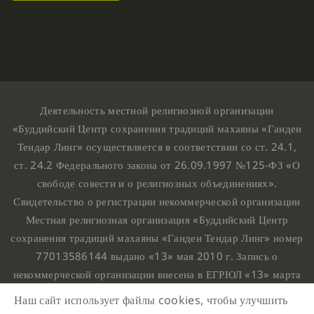
Деятельность местной религиозной организации
«Буддийский Центр сохранения традиций махаяны «Ганден
Тендар Линг» осуществляется в соответствии со ст. 24.1,
ст. 24.2 Федерального закона от 26.09.1997 №125-ФЗ «О
свободе совести и о религиозных объединениях».
Свидетельство о регистрации некоммерческой организации
Местная религиозная организация «Буддийский Центр
сохранения традиций махаяны «Ганден Тендар Линг» номер
77013586144 выдано «13» мая 2010 г. Запись о
некоммерческой организации внесена в ЕГРЮЛ «13» марта
2010 г. за основным государственным регистрационным
Наш сайт использует файлы cookies, чтобы улучшить
номером 1107799015708.