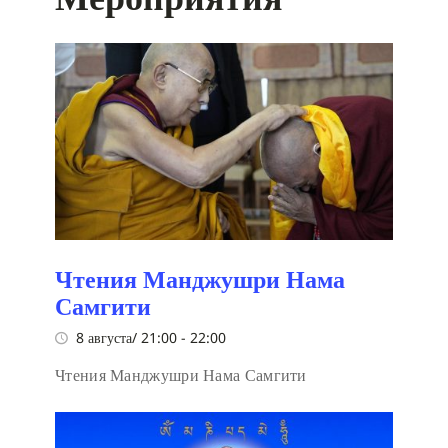
Чтения Манджушри Нама
Самгити
8 августа/ 21:00
-
22:00
Чтения Манджушри Нама Самгити