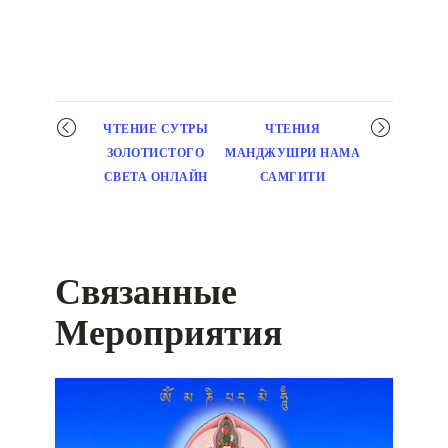
Мероприятие
ЧТЕНИЕ СУТРЫ
ЧТЕНИЯ
навигация
ЗОЛОТИСТОГО
МАНДЖУШРИ НАМА
СВЕТА ОНЛАЙН
САМГИТИ
Связанные
Мероприятия