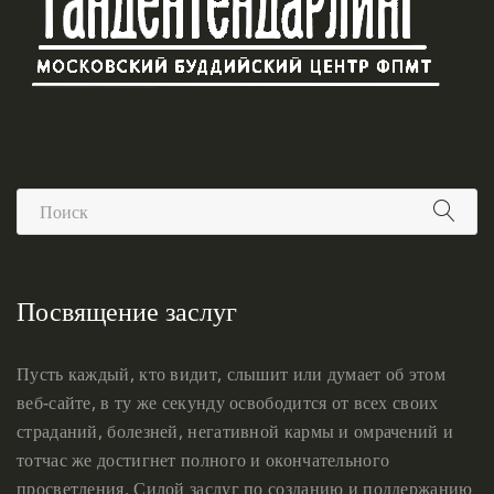
Посвящение заслуг
Пусть каждый, кто видит, слышит или думает об этом
веб-сайте, в ту же секунду освободится от всех своих
страданий, болезней, негативной кармы и омрачений и
тотчас же достигнет полного и окончательного
просветления. Силой заслуг по созданию и поддержанию