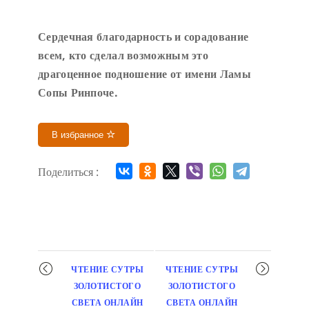
Сердечн
ая благодарность и сорадование
всем, кто сделал возможным это
драгоценное подношение от имени Ламы
Сопы Ринпоче
.
В избранное
Поделиться :
Мероприятие
ЧТЕНИЕ СУТРЫ
ЧТЕНИЕ СУТРЫ
навигация
ЗОЛОТИСТОГО
ЗОЛОТИСТОГО
СВЕТА ОНЛАЙН
СВЕТА ОНЛАЙН