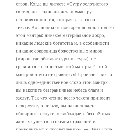
строк. Когда вы читаете «Сутру золотистого
света», вы заодно читаете и «мантру
непривязанности», которая заключена в
тексте. Вот польза от повторения одной только
этой мантры: никакое материальное добро,
никакие людские богатства и, в особенности,
никакие сокровища божественных миров
(миров, где обитают суры и асуры), не
сравнятся с ценностью этой мантры. С этой
мантрой ничто не сравнится! Произнеся всего
лишь одно-единственное слово этой мантры,
вы накопите безграничные небеса блага и
заслуг. Так что чтение всего текста приносит
невероятную пользу, вы накапливаете
обширные заслуги, освобождаете бессчётных
живых существ из океана страданий и
приводите их к просветлению». — Лама Сопа