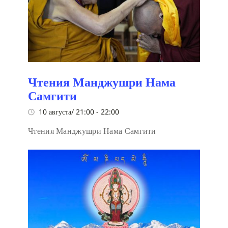
Чтения Манджушри Нама
Самгити
10 августа/ 21:00
-
22:00
Чтения Манджушри Нама Самгити