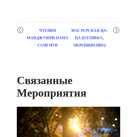
Мероприятие
ЧТЕНИЯ
МАСТЕРСКАЯ ЦА-
навигация
МАНДЖУШРИ НАМА
ЦА (ОТЛИВКА,
САМГИТИ
ОКРАШИВАНИЕ)
Связанные
Мероприятия