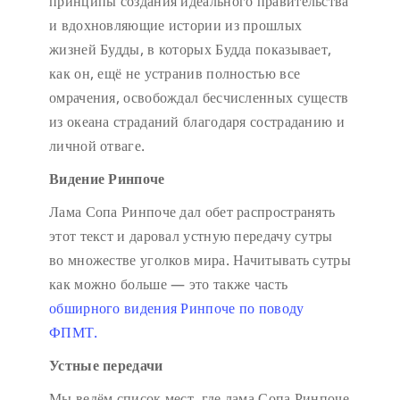
принципы создания идеального правительства
и вдохновляющие истории из прошлых
жизней Будды, в которых Будда показывает,
как он, ещё не устранив полностью все
омрачения, освобождал бесчисленных существ
из океана страданий благодаря состраданию и
личной отваге.
Видение Ринпоче
Лама Сопа Ринпоче дал обет распространять
этот текст и даровал устную передачу сутры
во множестве уголков мира. Начитывать сутры
как можно больше — это также часть
обширного видения Ринпоче по поводу
ФПМТ.
Устные передачи
Мы ведём список мест, где лама Сопа Ринпоче