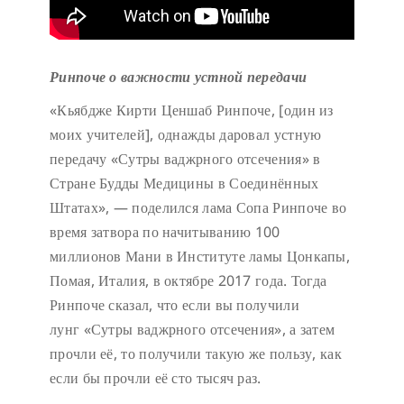
Ринпоче о важности устной передачи
«Кьябдже Кирти Ценшаб Ринпоче, [один из
моих учителей], однажды даровал устную
передачу «Сутры ваджрного отсечения» в
Стране Будды Медицины в Соединённых
Штатах», — поделился лама Сопа Ринпоче во
время затвора по начитыванию 100
миллионов Мани в Институте ламы Цонкапы,
Помая, Италия, в октябре 2017 года. Тогда
Ринпоче сказал, что если вы получили
лунг «Сутры ваджрного отсечения», а затем
прочли её, то получили такую же пользу, как
если бы прочли её сто тысяч раз.