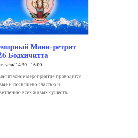
емирный Мани-ретрит
26 Бодхичитта
августа/ 14:30
-
16:00
масштабное мероприятие проводится
вые и посвящено счастью и
ветлению всех живых существ.