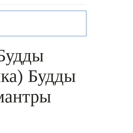
Будды
ка) Будды
мантры