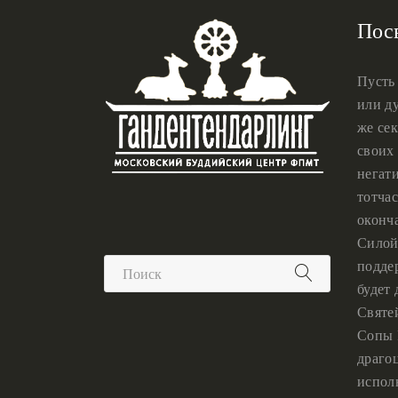
Пос
Пусть
или ду
же сек
своих 
негат
тотчас
оконч
Силой
подде
будет
Святе
Сопы 
драго
испол