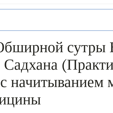
Обширной сутры 
 Садхана (Практи
с начитыванием 
дицины