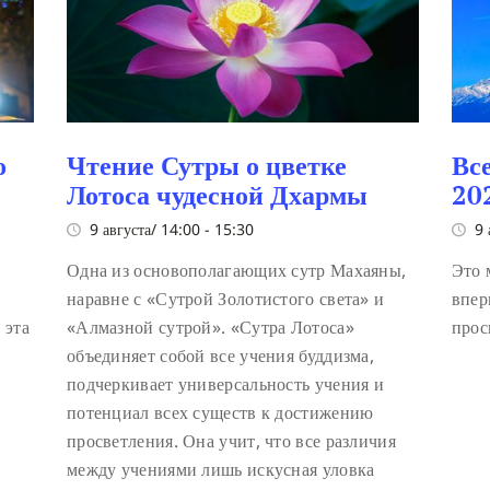
о
Чтение Сутры о цветке
Вс
Лотоса чудесной Дхармы
20
9 августа/ 14:00
-
15:30
9 
Одна из основополагающих сутр Махаяны,
Это 
наравне с «Сутрой Золотистого света» и
впер
 эта
«Алмазной сутрой». «Сутра Лотоса»
прос
объединяет собой все учения буддизма,
подчеркивает универсальность учения и
потенциал всех существ к достижению
просветления. Она учит, что все различия
между учениями лишь искусная уловка