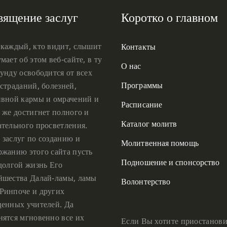
вящение заслуг
Коротко о главном
 каждый, кто видит, слышит
Контакты
мает об этом веб-сайте, в ту
О нас
унду освободится от всех
Программы
страданий, болезней,
ивной кармы и омрачений и
Расписание
 же достигнет полного и
Каталог молитв
ательного просветления.
 заслуг по созданию и
Молитвенная помощь
ржанию этого сайта пусть
Подношение и спонсорство
 долгой жизнь Его
йшества Далай-ламы, ламы
Волонтерство
Ринпоче и других
ценных учителей. Да
нятся мгновенно все их
Если Вы хотите приостанови