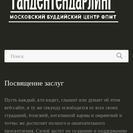
Посвящение заслуг
Пусть каждый, кто видит, слышит или думает об этом
веб-сайте, в ту же секунду освободится от всех своих
страданий, болезней, негативной кармы и омрачений и
тотчас же достигнет полного и окончательного
просветления. Силой заслуг по созданию и поддержанию