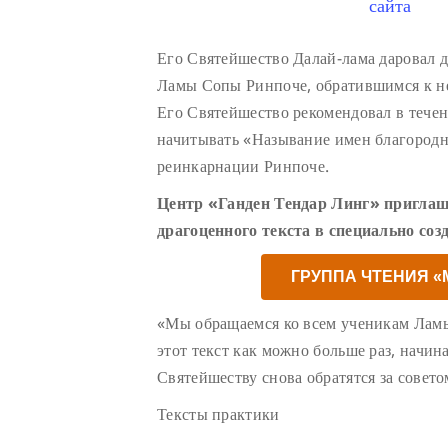
сайта
Его Святейшество Далай-лама даровал 
Ламы Сопы Ринпоче, обратившимся к н
Его Святейшество рекомендовал в тече
начитывать «Называние имен благород
реинкарнации Ринпоче.
Центр «Ганден Тендар Линг» приглаш
драгоценного текста в специально соз
ГРУППА ЧТЕНИЯ 
«Мы обращаемся ко всем ученикам Лам
этот текст как можно больше раз, начин
Святейшеству снова обратятся за совето
Тексты практики