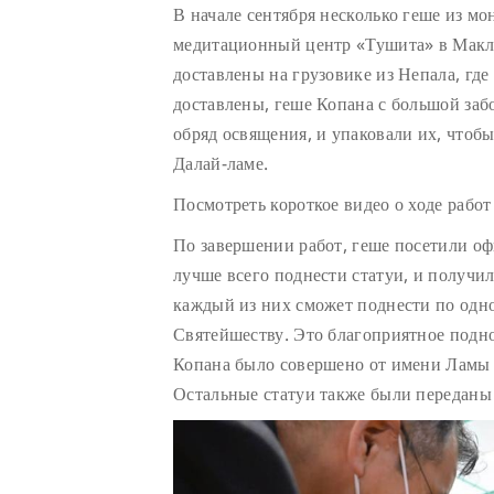
В начале сентября несколько геше из мо
медитационный центр «Тушита» в Макле
доставлены на грузовике из Непала, где
доставлены, геше Копана с большой заб
обряд освящения, и упаковали их, чтоб
Далай-ламе.
Посмотреть короткое видео о ходе рабо
По завершении работ, геше посетили оф
лучше всего поднести статуи, и получи
каждый из них сможет поднести по одно
Святейшеству. Это благоприятное подн
Копана было совершено от имени Ламы 
Остальные статуи также были переданы