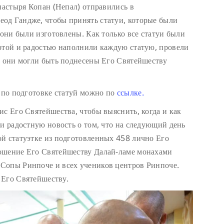
настыря Копан (Непал) отправились в
од Гандже, чтобы принять статуи, которые были
 они были изготовлены. Как только все статуи были
отой и радостью наполнили каждую статую, провели
ы они могли быть поднесены Его Святейшеству
т по подготовке статуй можно по
ссылке.
ис Его Святейшества, чтобы выяснить, когда и как
ли радостную новость о том, что на следующий день
й статуэтке из подготовленных 458 лично Его
ошение Его Святейшеству Далай-ламе монахами
Сопы Ринпоче и всех учеников центров Ринпоче.
 Его Святейшеству.