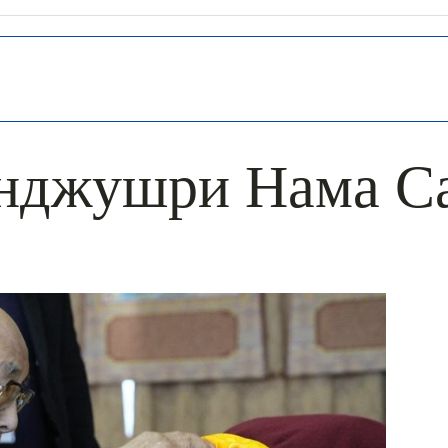
нджушри Нама С