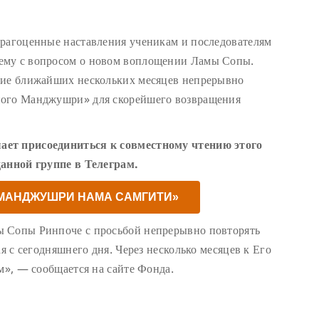
драгоценные наставления ученикам и последователям
ему с вопросом о новом воплощении Ламы Сопы.
ние ближайших нескольких месяцев непрерывно
ного Манджушри» для скорейшего возвращения
ает присоединиться к совместному чтению этого
данной группе в Телеграм.
«МАНДЖУШРИ НАМА САМГИТИ»
ы Сопы Ринпоче с просьбой непрерывно повторять
ая с сегодняшнего дня. Через несколько месяцев к Его
м», — сообщается на сайте Фонда.