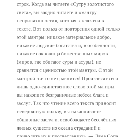
строк. Когда вы читаете «Сутру золотистого
света», вы заодно читаете и «мантру
непривязанности», которая заключена в
тексте. Вот польза от повторения одной только
этой мантры: никакое материальное добро,
никакие людские богатства и, в особенности,
никакие сокровища божественных миров
(миров, где обитают суры и асуры), не
сравнятся с ценностью этой мантры. С этой
мантрой ничто не сравнится! Произнеся всего
лишь одно-единственное слово этой мантры,
вы накопите безграничные небеса блага и
заслуг. Так что чтение всего текста приносит
невероятную пользу, вы накапливаете
обширные заслуги, освобождаете бессчётных
живых существ из океана страданий и
приводите их к просветлению». — Лама Сопа