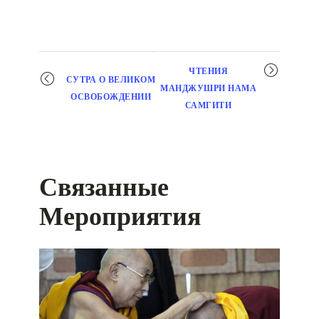
Мероприятие
ЧТЕНИЯ
СУТРА О ВЕЛИКОМ
навигация
МАНДЖУШРИ НАМА
ОСВОБОЖДЕНИИ
САМГИТИ
Связанные
Мероприятия