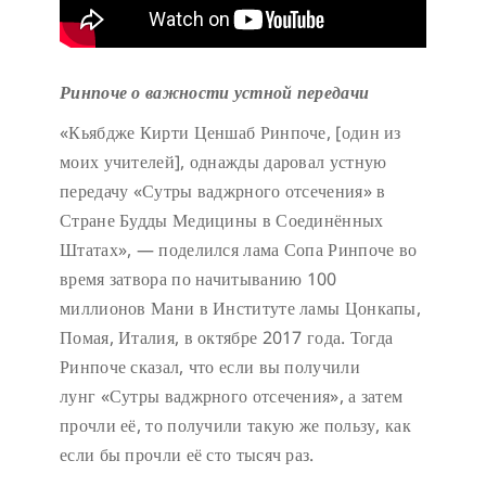
Ринпоче о важности устной передачи
«Кьябдже Кирти Ценшаб Ринпоче, [один из
моих учителей], однажды даровал устную
передачу «Сутры ваджрного отсечения» в
Стране Будды Медицины в Соединённых
Штатах», — поделился лама Сопа Ринпоче во
время затвора по начитыванию 100
миллионов Мани в Институте ламы Цонкапы,
Помая, Италия, в октябре 2017 года. Тогда
Ринпоче сказал, что если вы получили
лунг «Сутры ваджрного отсечения», а затем
прочли её, то получили такую же пользу, как
если бы прочли её сто тысяч раз.