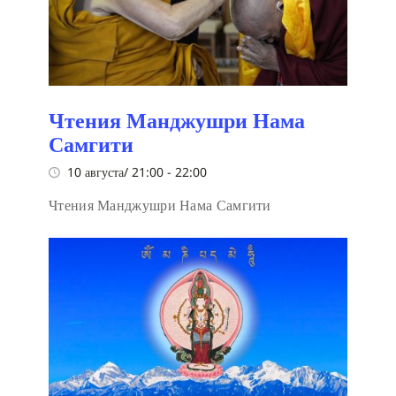
Чтения Манджушри Нама
Самгити
10 августа/ 21:00
-
22:00
Чтения Манджушри Нама Самгити