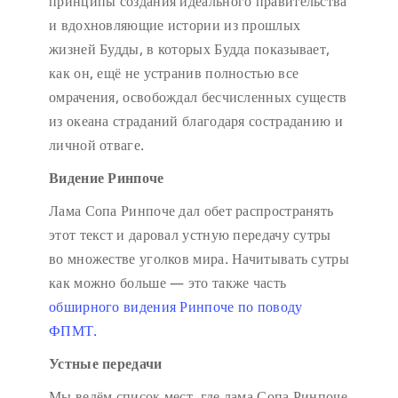
принципы создания идеального правительства
и вдохновляющие истории из прошлых
жизней Будды, в которых Будда показывает,
как он, ещё не устранив полностью все
омрачения, освобождал бесчисленных существ
из океана страданий благодаря состраданию и
личной отваге.
Видение Ринпоче
Лама Сопа Ринпоче дал обет распространять
этот текст и даровал устную передачу сутры
во множестве уголков мира. Начитывать сутры
как можно больше — это также часть
обширного видения Ринпоче по поводу
ФПМТ.
Устные передачи
Мы ведём список мест, где лама Сопа Ринпоче