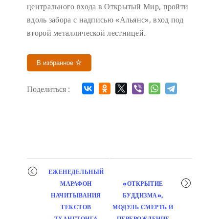
центрального входа в Открытый Мир, пройти
вдоль забора с надписью «Альянс», вход под
второй металлической лестницей.
В избранное
Поделиться :
Мероприятие
ЕЖЕНЕДЕЛЬНЫЙ
навигация
МАРАФОН
«ОТКРЫТИЕ
НАЧИТЫВАНИЯ
БУДДИЗМА»,
ТЕКСТОВ
МОДУЛЬ СМЕРТЬ И
ТХАНГТОНГА
ПЕРЕРОЖДЕНИЕ