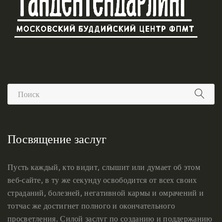
Посвящение заслуг
Пусть каждый, кто видит, слышит или думает об этом
веб-сайте, в ту же секунду освободится от всех своих
страданий, болезней, негативной кармы и омрачений и
тотчас же достигнет полного и окончательного
просветления. Силой заслуг по созданию и поддержанию