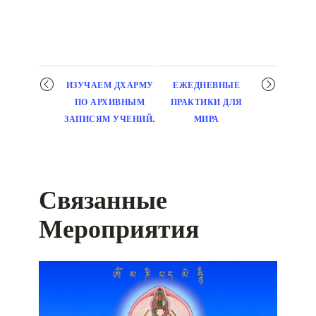
Мероприятие
ИЗУЧАЕМ ДХАРМУ
ЕЖЕДНЕВНЫЕ
навигация
ПО АРХИВНЫМ
ПРАКТИКИ ДЛЯ
ЗАПИСЯМ УЧЕНИЙ.
МИРА
Связанные
Мероприятия