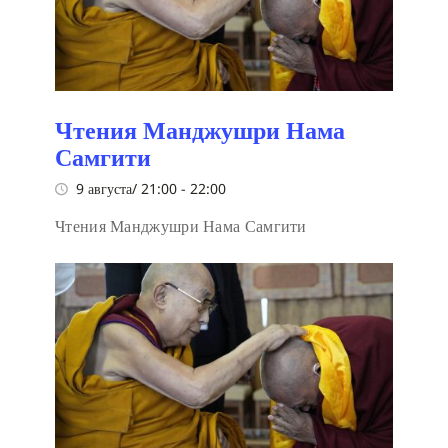
Чтения Манджушри Нама
Самгити
9 августа/ 21:00
-
22:00
Чтения Манджушри Нама Самгити