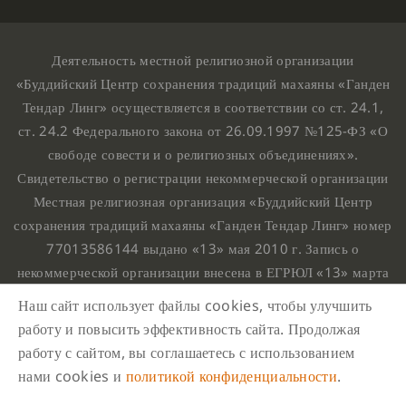
Деятельность местной религиозной организации
«Буддийский Центр сохранения традиций махаяны «Ганден
Тендар Линг» осуществляется в соответствии со ст. 24.1,
ст. 24.2 Федерального закона от 26.09.1997 №125-ФЗ «О
свободе совести и о религиозных объединениях».
Свидетельство о регистрации некоммерческой организации
Местная религиозная организация «Буддийский Центр
сохранения традиций махаяны «Ганден Тендар Линг» номер
77013586144 выдано «13» мая 2010 г. Запись о
некоммерческой организации внесена в ЕГРЮЛ «13» марта
2010 г. за основным государственным регистрационным
Наш сайт использует файлы cookies, чтобы улучшить
номером 1107799015708.
работу и повысить эффективность сайта. Продолжая
Ганден Тендар Линг © 2020 Все права защищены
работу с сайтом, вы соглашаетесь с использованием
Наш адрес : г. Москва, Нахимовский проспект, 32. Этаж
нами cookies и
политикой конфиденциальности
.
10, каб.1023,