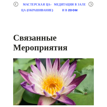
Мероприятие
МАСТЕРСКАЯ ЦА-
МЕДИТАЦИЯ В ЗАЛЕ
навигация
ЦА (ОКРАШИВАНИЕ)
И В ZOOM
Связанные
Мероприятия