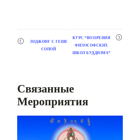
Мероприятие
КУРС “ВОЗЗРЕНИЯ
ЛОДЖОНГ С ГЕШЕ
навигация
ФИЛОСОФСКИХ
СОПОЙ
ШКОЛ БУДДИЗМА”
Связанные
Мероприятия