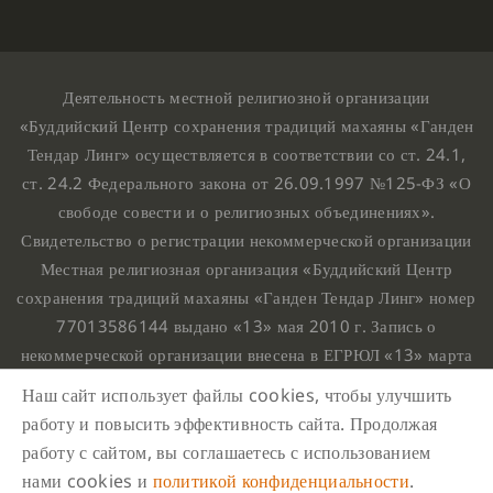
Деятельность местной религиозной организации
«Буддийский Центр сохранения традиций махаяны «Ганден
Тендар Линг» осуществляется в соответствии со ст. 24.1,
ст. 24.2 Федерального закона от 26.09.1997 №125-ФЗ «О
свободе совести и о религиозных объединениях».
Свидетельство о регистрации некоммерческой организации
Местная религиозная организация «Буддийский Центр
сохранения традиций махаяны «Ганден Тендар Линг» номер
77013586144 выдано «13» мая 2010 г. Запись о
некоммерческой организации внесена в ЕГРЮЛ «13» марта
2010 г. за основным государственным регистрационным
Наш сайт использует файлы cookies, чтобы улучшить
номером 1107799015708.
работу и повысить эффективность сайта. Продолжая
Ганден Тендар Линг © 2020 Все права защищены
работу с сайтом, вы соглашаетесь с использованием
Наш адрес : г. Москва, Нахимовский проспект, 32. Этаж
нами cookies и
политикой конфиденциальности
.