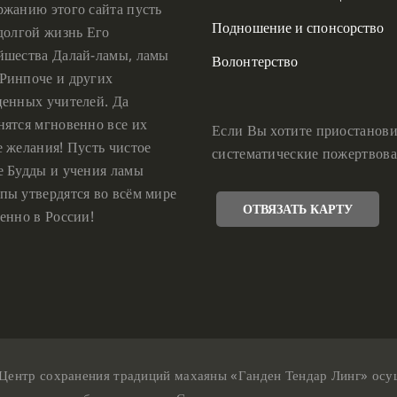
ржанию этого сайта пусть
Подношение и спонсорство
 долгой жизнь Его
йшества Далай-ламы, ламы
Волонтерство
Ринпоче и других
ценных учителей. Да
нятся мгновенно все их
Если Вы хотите приостанови
е желания! Пусть чистое
систематические пожертвова
е Будды и учения ламы
пы утвердятся во всём мире
ОТВЯЗАТЬ КАРТУ
енно в России!
Центр сохранения традиций махаяны «Ганден Тендар Линг» осущес