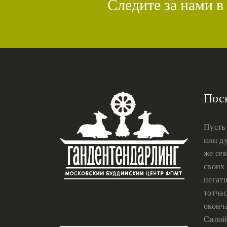
Следите за нами в
Пос
Пусть
или ду
же сек
своих 
негат
тотчас
оконч
Силой