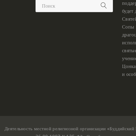
подде
будет
Святе
Сопы 
драго
испол
святы
учени
Цонка
и особ
Деятельность местной религиозной организации «Буддийский 