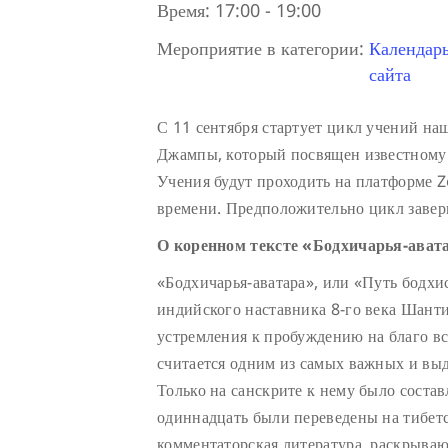
Время:
17:00 - 19:00
Мероприятие в категории:
Календар
сайта
С 11 сентября стартует цикл учений на
Джампы, который посвящен известному
Учения будут проходить на платформе 
времени. Предположительно цикл завер
О коренном тексте «Бодхичарья-ават
«Бодхичарья-аватара», или «Путь бодхис
индийского наставника 8-го века Шант
устремления к пробуждению на благо вс
считается одним из самых важных и вы
Только на санскрите к нему было состав
одиннадцать были переведены на тибет
комментаторская литература, раскрываю