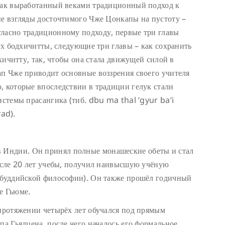
 как выработанный веками традиционный подход к
ые взгляды досточтимого Чже Цонкапы на пустоту –
гласно традиционному подходу, первые три главы
дух бодхичитты, следующие три главы – как сохранить
дхичитту, так, чтобы она стала движущей силой в
ап Чже приводит основные воззрения своего учителя
, которые впоследствии в традиции гелук стали
истемы прасангика (тиб. dbu ma thal ‘gyur ba’i
ad).
в Индии. Он принял полные монашеские обеты и стал
после 20 лет учебы, получил наивысшую учёную
а буддийской философии). Он также прошёл годичный
е Гьюме.
 протяжении четырёх лет обучался под прямым
па Гьялцена, после чего началось его формальное