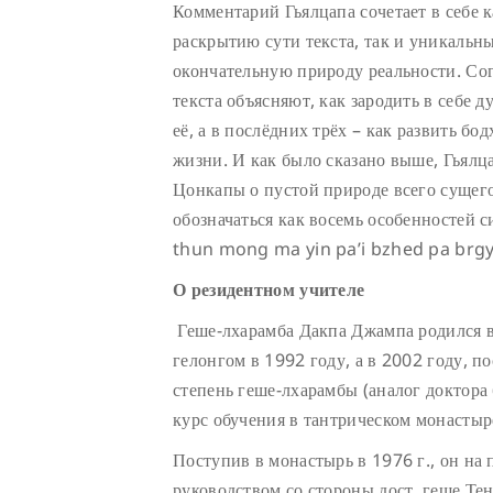
Комментарий Гьялцапа сочетает в себе
раскрытию сути текста, так и уникальн
окончательную природу реальности. Со
текста объясняют, как зародить в себе 
её, а в послёдних трёх – как развить бо
жизни. И как было сказано выше, Гьялц
Цонкапы о пустой природе всего сущего
обозначаться как восемь особенностей с
thun mong ma yin pa’i bzhed pa brgy
О резидентном учителе
Геше-лхарамба Дакпа Джампа родился 
гелонгом в 1992 году, а в 2002 году, 
степень геше-лхарамбы (аналог доктор
курс обучения в тантрическом монастыр
Поступив в монастырь в 1976 г., он на
руководством со стороны дост. геше Тен