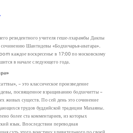
ь
шего резидентного учителя геше-лхарамбы Дакпы
 сочинению Шантидевы «Бодхичарья-аватара».
Zoom каждое воскресенье в 17:00 по московскому
шится в начале следующего года.
ара»
аттвы», – это классическое произведение
идевы, посвященное взращиванию бодхичитты –
ех живых существ. По сей день это сочинение
дающихся трудов буддийской традиции Махаяны.
лено более ста комментариев, из которых
ский язык. Впоследствии переводная
щая суть этого воистину удивительного по своей