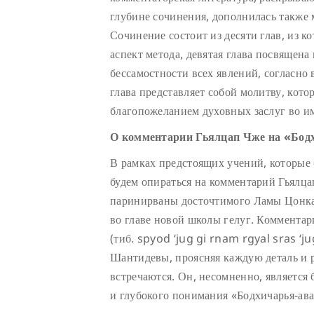
глубине сочинения, дополнилась также
Сочинение состоит из десяти глав, из 
аспект метода, девятая глава посвящен
бессамостности всех явлений, согласно
глава представляет собой молитву, кот
благопожеланием духовных заслуг во им
О комментарии Гьялцап Чже на «Бод
В рамках предстоящих учений, которые 
будем опираться на комментарий Гьялца
паринирваны досточтимого Ламы Цонка
во главе новой школы гелуг. Коммента
(тиб. spyod ‘jug gi rnam rgyal sras ‘
Шантидевы, проясняя каждую деталь и 
встречаются. Он, несомненно, является
и глубокого понимания «Бодхичарья-ава