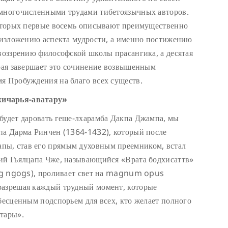
 многочисленными трудами тибетоязычных авторов.
которых первые восемь описывают преимущественно
а изложению аспекта мудрости, а именно постижению
 воззрению философской школы прасангика, а десятая
орая завершает это сочинение возвышенным
я Пробуждения на благо всех существ.
хичарья-аватару»
будет даровать геше-лхарамба Дакпа Джампа, мы
па Дарма Ринчен (1364-1432), который после
пы, став его прямым духовным преемником, встал
рий Гьялцапа Чже, называющийся «Врата бодхисаттв»
jug ngogs), проливает свет на magnum opus
разрешая каждый трудный момент, которые
 бесценным подспорьем для всех, кто желает полного
тары».