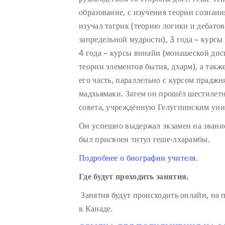
образование, с изучения теории сознани
изучал тагрик (теорию логики и дебатов
запредельной мудрости), 3 года – курс
4 года – курсы винайи (монашеской ди
теории элементов бытия, дхарм), а такж
его часть, параллельно с курсом праджн
мадхьямаки. Затем он прошёл шестиле
совета, учреждённую Гелугпинским уни
Он успешно выдержал экзамен на звание
был присвоен титул геше-лхарамбы.
Подробнее о биографии учителя
.
Где будут проходить занятия.
Занятия будут происходить онлайн, на
в Канаде.