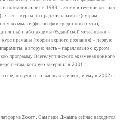
я и познания лориг в 1983 г. Затем в течение он года
), 7 лет – курсы по праджняпарамите (сутрам
ы по мадхьямаке (философии срединного пути),
сциплины) и абхидхармы (буддийской метафизики –
е курс праманы (теории верного познания) – первую
япарамиты, а вторую часть – параллельно с курсом
тнюю программу Всегелугпинского экзаменационного
верситетом, которую завершил в 2001 г.
 геше, получив его высшую степень, и ему в 2002 г.
 платформе Zoom. Сам геше Джампа сейчас находится