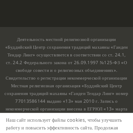
Деятельность местной религиозной организации
«Буддийский Центр сохранения традиций махаяны «Ганден
Тендар Линг» осуществляется в соответствии со ст. 24.1,
ст. 24.2 Федерального закона от 26.09.1997 №125-ФЗ «О
свободе совести и о религиозных объединениях».
Свидетельство о регистрации некоммерческой организации
Местная религиозная организация «Буддийский Центр
сохранения традиций махаяны «Ганден Тендар Линг» номер
77013586144 выдано «13» мая 2010 г. Запись о
некоммерческой организации внесена в ЕГРЮЛ «13» марта
2010 г. за основным государственным регистрационным
Наш сайт использует файлы cookies, чтобы улучшить
номером 1107799015708.
работу и повысить эффективность сайта. Продолжая
Ганден Тендар Линг © 2020 Все права защищены