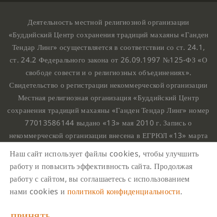
Деятельность местной религиозной организации
«Буддийский Центр сохранения традиций махаяны «Ганден
Тендар Линг» осуществляется в соответствии со ст. 24.1,
ст. 24.2 Федерального закона от 26.09.1997 №125-ФЗ «О
свободе совести и о религиозных объединениях».
Свидетельство о регистрации некоммерческой организации
Местная религиозная организация «Буддийский Центр
сохранения традиций махаяны «Ганден Тендар Линг» номер
77013586144 выдано «13» мая 2010 г. Запись о
некоммерческой организации внесена в ЕГРЮЛ «13» марта
2010 г. за основным государственным регистрационным
Наш сайт использует файлы cookies, чтобы улучшить
номером 1107799015708.
работу и повысить эффективность сайта. Продолжая
Ганден Тендар Линг © 2020 Все права защищены
работу с сайтом, вы соглашаетесь с использованием
Наш адрес : г. Москва, Нахимовский проспект, 32. Этаж
нами cookies и
политикой конфиденциальности
.
10, каб.1023,
ПРИНЯТЬ