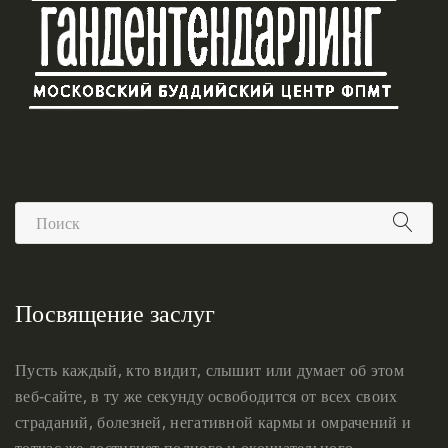
Посвящение заслуг
Пусть каждый, кто видит, слышит или думает об этом
веб-сайте, в ту же секунду освободится от всех своих
страданий, болезней, негативной кармы и омрачений и