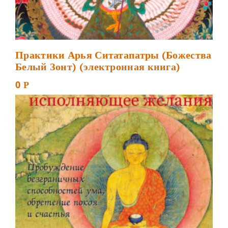
Практики Арья Ситатапатры (Божества
Белый Зонт) (электронная книга)
0
Р