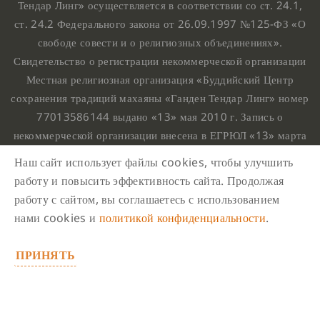
Тендар Линг» осуществляется в соответствии со ст. 24.1,
ст. 24.2 Федерального закона от 26.09.1997 №125-ФЗ «О
свободе совести и о религиозных объединениях».
Свидетельство о регистрации некоммерческой организации
Местная религиозная организация «Буддийский Центр
сохранения традиций махаяны «Ганден Тендар Линг» номер
77013586144 выдано «13» мая 2010 г. Запись о
некоммерческой организации внесена в ЕГРЮЛ «13» марта
2010 г. за основным государственным регистрационным
Наш сайт использует файлы cookies, чтобы улучшить
номером 1107799015708.
работу и повысить эффективность сайта. Продолжая
Ганден Тендар Линг © 2020 Все права защищены
работу с сайтом, вы соглашаетесь с использованием
Наш адрес : г. Москва, Нахимовский проспект, 32. Этаж
нами cookies и
политикой конфиденциальности
.
10, каб.1023,
ПРИНЯТЬ