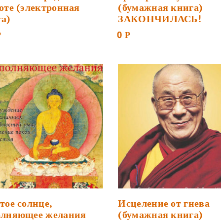
оте (электронная
(бумажная книга)
а)
ЗАКОНЧИЛАСЬ!
0
Р
Р
тое солнце,
Исцеление от гнева
олняющее желания
(бумажная книга)