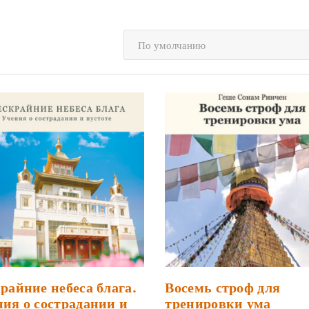
По умолчанию
райние небеса блага.
Восемь строф для
ия о сострадании и
тренировки ума