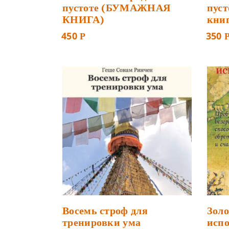
пустоте (БУМАЖНАЯ
пуст
КНИГА)
книг
450
350
Р
Восемь строф для
Золо
тренировки ума
исп