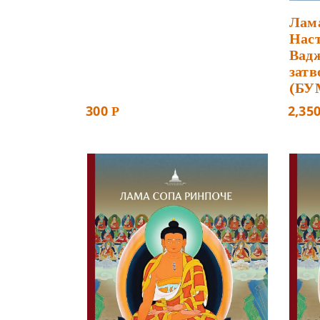
Лама
Наст
Вад
затв
(БУ
300
2,35
Р