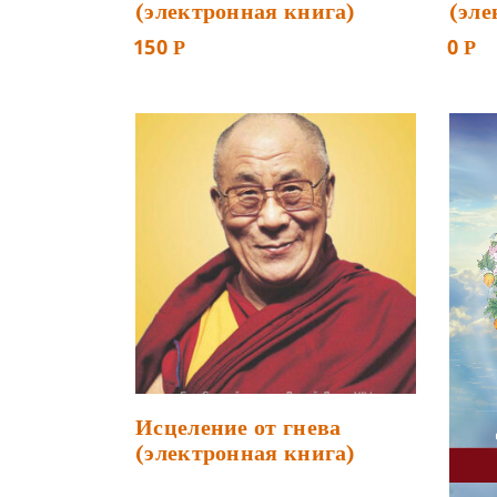
(электронная книга)
(эле
150
0
Р
Р
Исцеление от гнева
(электронная книга)