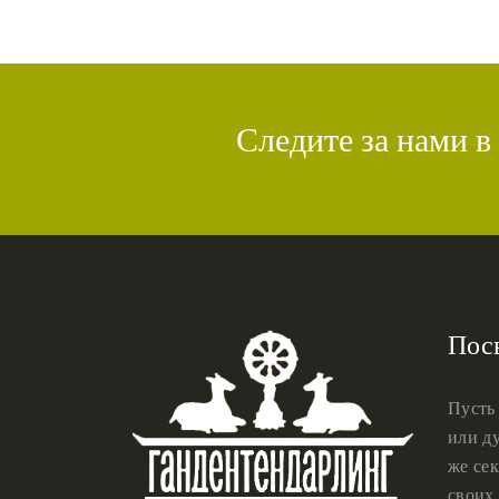
Следите за нами в
Пос
Пусть
или ду
же сек
своих 