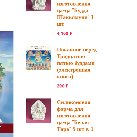
изготовления
ца-ца "Будда
Шакьямуни" 1
шт
4,160
Р
Покаяние перед
Тридцатью
пятью буддами
(электронная
книга)
200
Р
Силиконовая
форма для
изготовления
ца-ца "Белая
Тара" 5 шт в 1