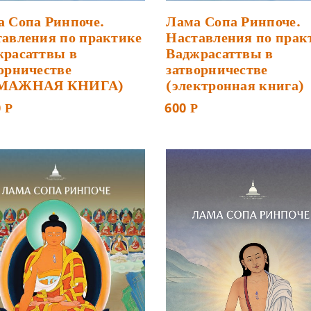
 Сопа Ринпоче.
Лама Сопа Ринпоче.
авления по практике
Наставления по прак
жрасаттвы в
Ваджрасаттвы в
орничестве
затворничестве
МАЖНАЯ КНИГА)
(электронная книга)
0
600
Р
Р