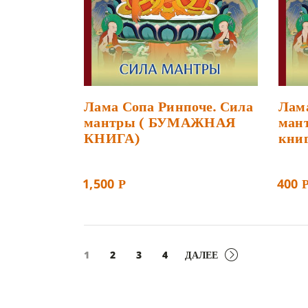
Лама Сопа Ринпоче. Сила
Лама
мантры ( БУМАЖНАЯ
мант
КНИГА)
книг
1,500
400
Р
1
2
3
4
ДАЛЕЕ