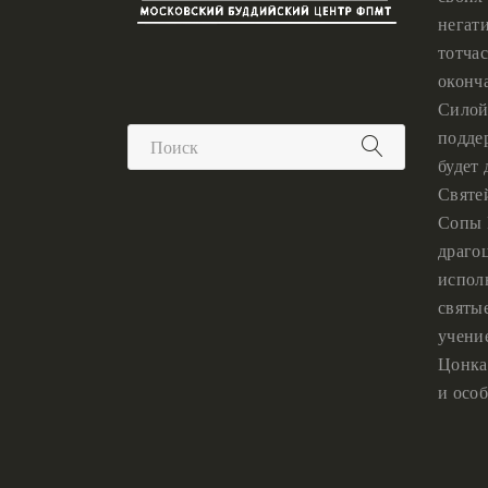
негат
тотчас
оконч
Силой
подде
будет
Святе
Сопы 
драго
испол
святы
учени
Цонка
и особ