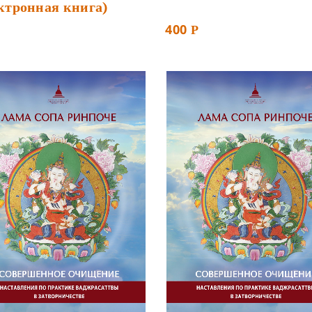
ктронная книга)
400
Р