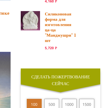
4,160
Р
тике
Силиконовая
форма для
изготовления
ца-ца
"Манджушри" 1
шт
5,720
Р
СДЕЛАТЬ ПОЖЕРТВОВАНИЕ
СЕЙЧАС
100
500
1000
1500