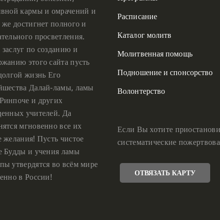
ивной кармы и омрачений и
Расписание
 же достигнет полного и
Каталог молитв
ательного просветления.
 заслуг по созданию и
Молитвенная помощь
ржанию этого сайта пусть
Подношение и спонсорство
 долгой жизнь Его
йшества Далай-ламы, ламы
Волонтерство
Ринпоче и других
ценных учителей. Да
нятся мгновенно все их
Если Вы хотите приостанови
е желания! Пусть чистое
систематические пожертвова
е Будды и учения ламы
пы утвердятся во всём мире
ОТВЯЗАТЬ КАРТУ
енно в России!