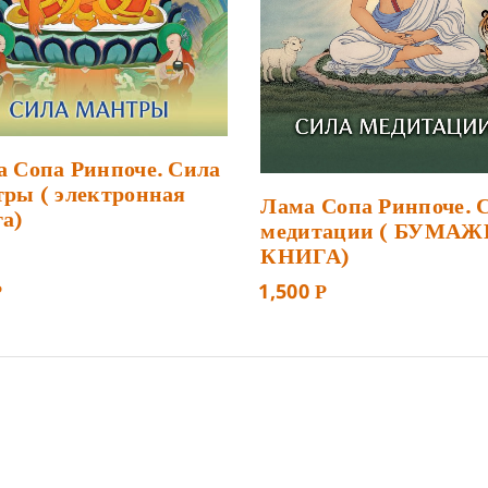
 Сопа Ринпоче. Сила
ры ( электронная
Лама Сопа Ринпоче. 
а)
медитации ( БУМА
КНИГА)
1,500
Р
Р