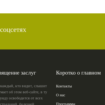
 соцсетях
вящение заслуг
Коротко о главном
 каждый, кто видит, слышит
Контакты
мает об этом веб-сайте, в ту
О нас
унду освободится от всех
Программы
страданий, болезней,