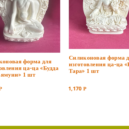
Силиконовая форма 
коновая форма для
изготовления ца-ца «
овления ца-ца «Будда
Тара» 1 шт
ямуни» 1 шт
1,170
Р
Р