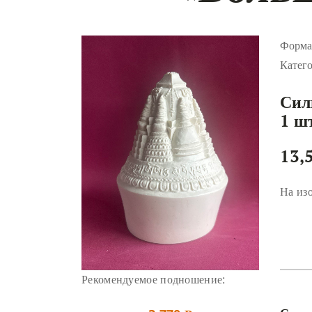
Форма
Катег
Сил
1 ш
13,
На из
Рекомендуемое подношение: