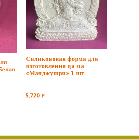
Силиконовая форма для
для
изготовления ца-ца
Белая
«Манджушри» 1 шт
5,720
Р