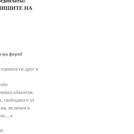
редоплаты!
ПИШИТЕ НА
а-ца форм!
оценности друг в
собе
енных объектов.
я, свободного от
ния, включая и
ели….»
ой