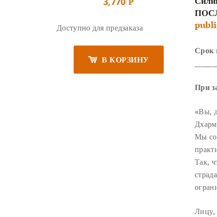
Силик
3,770
Р
ПОС
publ
Доступно для предзаказа
Срок 
В КОРЗИНУ
______
При з
«Вы, 
Дхарм
Мы со
практ
Так, ч
страда
огран
Лицу,