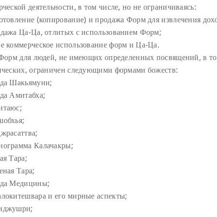
ческой деятельности, в том числе, но не ограничиваясь:
отовление (копирование) и продажа Форм для извлечения дохо
дажа Ца-Ца, отлитых с использованием Форм;
е коммерческое использование форм и Ца-Ца.
 Форм для людей, не имеющих определенных посвящений, в то
ических, ограничен следующими формами божеств:
да Шакьямуни;
да Амитабха;
таюс;
обхья;
жрасаттва;
ограмма Калачакры;
ая Тара;
еная Тара;
да Медицины;
локитешвара и его мирные аспекты;
нджушри;