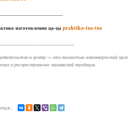
________________________________
ктике изготовления ца-ца
praktika-tsa-tsa
____________________________________
издательство и центр — это полностью некоммерческий прое
нение и распространение махаянской традиции
ться :