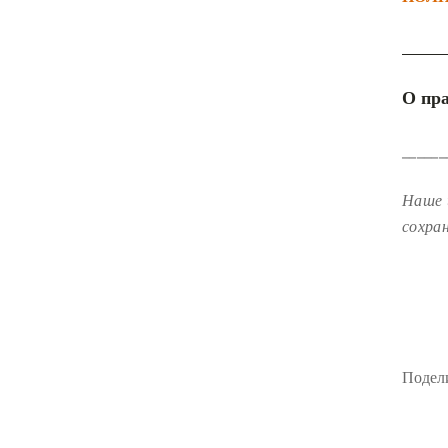
______
О пра
______
Наше 
сохра
Подели