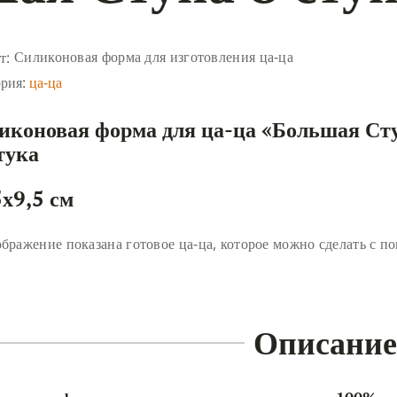
Силиконовая форма для изготовления ца-ца
т:
ория:
ца-ца
иконовая форма для ца-ца «
Большая Сту
тука
5х9,5 см
ображение показана готовое ца-ца, которое можно сделать с
Описание