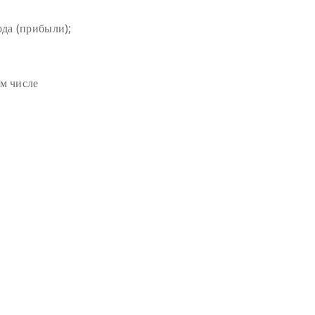
да (прибыли);
м числе