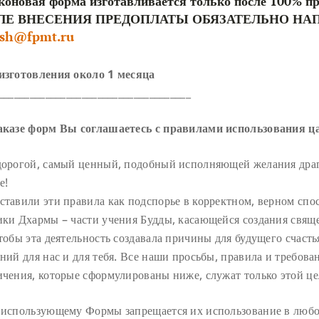
оновая форма изготавливается только после 100% п
ЛЕ ВНЕСЕНИЯ ПРЕДОПЛАТЫ ОБЯЗАТЕЛЬНО НА
ish@fpmt.ru
изготовления около 1 месяца
_____________________________________
аказе форм Вы соглашаетесь с правилами использования ц
дорогой, самый ценный, подобный исполняющей желания драг
е!
ставили эти правила как подспорье в корректном, верном спо
ики Дхармы – части учения Будды, касающейся создания свящ
тобы эта деятельность создавала причины для будущего счасть
ний для нас и для тебя. Все наши просьбы, правила и требова
ичения, которые сформулированы ниже, служат только этой ц
 использующему Формы запрещается их использование в люб