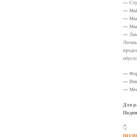
— Сту
— Май
— Ман
— Ман
— Лам
Личны
предо
обусл
— Фор
— Имя
— Мес
Для р
Подпи
👇
ПОЛ