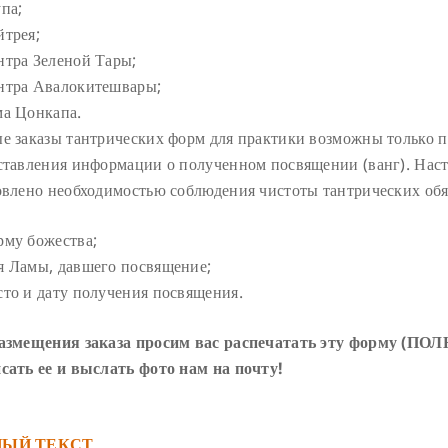
па;
трея;
тра Зеленой Тары;
тра Авалокитешвары;
а Цонкапа.
е заказы тантрических форм для практики возможны только 
ставления информации о полученном посвящении (ванг). Нас
овлено необходимостью соблюдения чистоты тантрических обяз
му божества;
 Ламы, давшего посвящение;
то и дату получения посвящения.
азмещения заказа просим вас распечатать эту форму (П
сать ее и выслать фото нам на почту!
НЫЙ ТЕКСТ