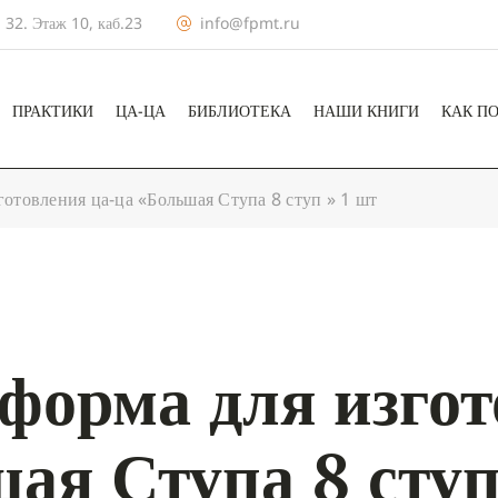
 32. Этаж 10, каб.23
info@fpmt.ru
ПРАКТИКИ
ЦА-ЦА
БИБЛИОТЕКА
НАШИ КНИГИ
КАК П
отовления ца-ца «Большая Ступа 8 ступ » 1 шт
форма для изгот
ая Ступа 8 ступ