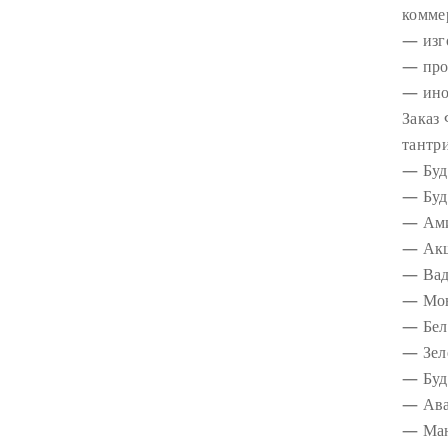
коммер
— изг
— про
— ино
Заказ
тантр
— Буд
— Буд
— Ами
— Акш
— Вад
— Мон
— Бел
— Зел
— Буд
— Ава
— Ма