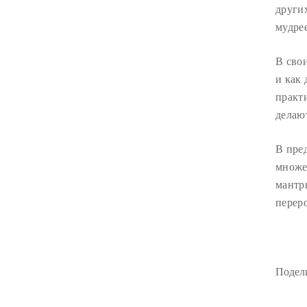
других
мудрее
В сво
и как 
практ
делаю
В пред
множес
мантр
перер
Подели