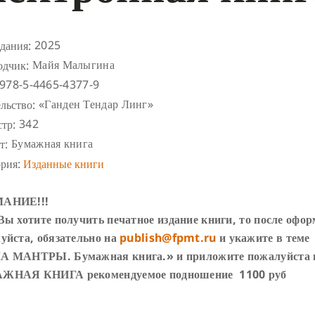
2025
дания:
Майя Малыгина
одчик:
978-5-4465-4377-9
«Ганден Тендар Линг»
льство:
342
стр:
Бумажная книга
т:
ория:
Изданные книги
АНИЕ!!!
Вы хотите получить печатное издание книги, то после офо
уйста, обязательно на
publish@fpmt.ru
и укажите в теме
 МАНТРЫ. Бумажная книга.» и приложите пожалуйста 
ЖНАЯ КНИГА рекомендуемое подношение 1100 руб