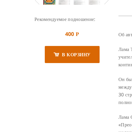
Рекомендуемое подношение:
400
Об ав
Р
Лама 
В КОРЗИНУ
учител
конти
Он бы
между
30 ст
полио
Лама 
«Прео