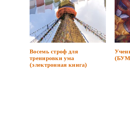
Восемь строф для
Учен
тренировки ума
(БУ
(электронная книга)