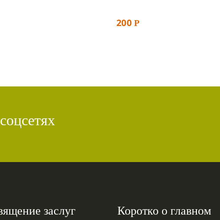
200
Р
 соцсетях
вящение заслуг
Коротко о главном