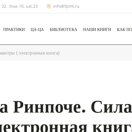
 32. Этаж 10, каб.23
info@fpmt.ru
ПРАКТИКИ
ЦА-ЦА
БИБЛИОТЕКА
НАШИ КНИГИ
КАК П
мантры ( электронная книга)
а Ринпоче. Сила
лектронная книг