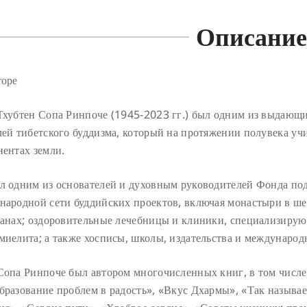
Описание
торе
Тхубтен Сопа Ринпоче (1945-2023 гг.) был одним из выдающи
ей тибетского буддизма, который на протяжении полувека учи
нентах земли.
л одним из основателей и духовным руководителей Фонда по
народной сети буддийских проектов, включая монастыри в ше
ранах; оздоровительные лечебницы и клиники, специализирую
миелита; а также хосписы, школы, издательства и междунар
Сопа Ринпоче был автором многочисленных книг, в том числе
бразование проблем в радость», «Вкус Дхармы», «Так называе