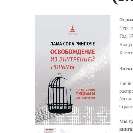
Форма
Перев
2
Год:
Выпус
Катег
Элект
Наше 
распр
беспл
стран
Мы бу
книга