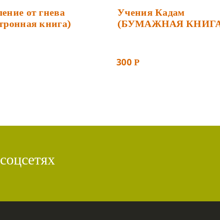
ение от гнева
Учения Кадам
тронная книга)
(БУМАЖНАЯ КНИГА
300
Р
 соцсетях