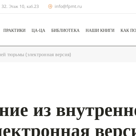
 32. Этаж 10, каб.23
info@fpmt.ru
ПРАКТИКИ
ЦА-ЦА
БИБЛИОТЕКА
НАШИ КНИГИ
КАК П
ей тюрьмы (электронная версия)
ние из внутрен
лектронная верс