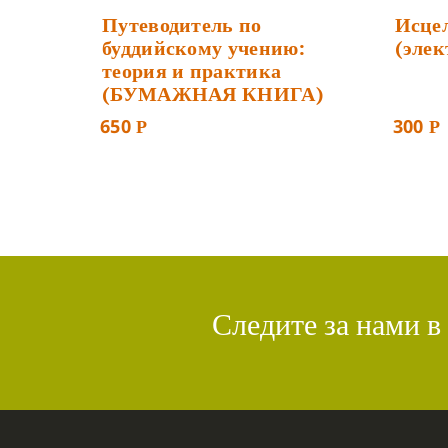
Путеводитель по
Исцел
буддийскому учению:
(элек
теория и практика
(БУМАЖНАЯ КНИГА)
650
300
Р
Р
Следите за нами в