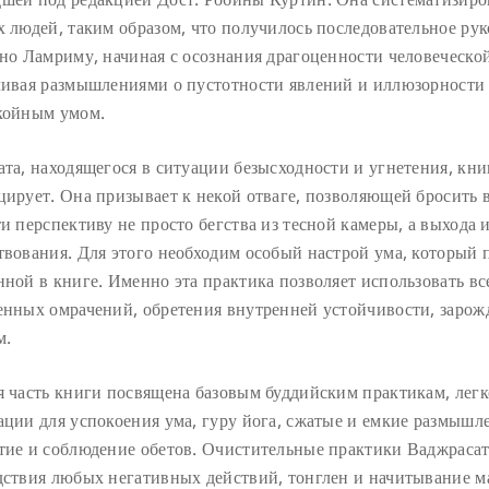
х людей, таким образом, что получилось последовательное ру
сно Ламриму, начиная с осознания драгоценности человеческо
чивая размышлениями о пустотности явлений и иллюзорности
койным умом.
ата, находящегося в ситуации безысходности и угнетения, кни
цирует. Она призывает к некой отваге, позволяющей бросить в
и перспективу не просто бегства из тесной камеры, а выхода 
твования. Для этого необходим особый настрой ума, который 
нной в книге. Именно эта практика позволяет использовать вс
енных омрачений, обретения внутренней устойчивости, зарожд
м.
я часть книги посвящена базовым буддийским практикам, ле
ации для успокоения ума, гуру йога, сжатые и емкие размышле
тие и соблюдение обетов. Очистительные практики Ваджрасат
дствия любых негативных действий, тонглен и начитывание 