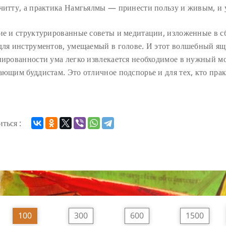
читту, а практика Намгьялмы — принести пользу и живым, и
ие и структурированные советы и медитации, изложенные в с
для инструментов, умещаемый в голове. И этот волшебный ящи
нированности ума легко извлекается необходимое в нужный мо
ающим буддистам. Это отличное подспорье и для тех, кто прак
ться :
100
300
600
1500