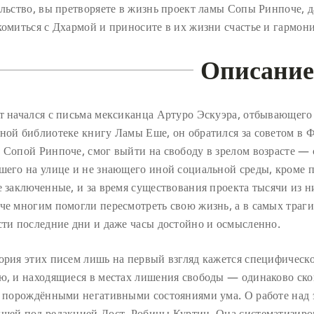
ельство, вы претворяете в жизнь проект ламы Сопы Ринпоче,
комиться с Дхармой и приносите в их жизни счастье и гармон
Описание
т начался с письма мексиканца Артуро Эскуэра, отбывающего
ной библиотеке книгу Ламы Еше, он обратился за советом в 
 Сопой Ринпоче, смог выйти на свободу в зрелом возрасте — 
шего на улице и не знающего иной социальной среды, кроме п
е заключенные, и за время существования проекта тысячи из 
че многим помогли пересмотреть свою жизнь, а в самых траг
сти последние дни и даже часы достойно и осмысленно.
ория этих писем лишь на первый взгляд кажется специфическ
ю, и находящиеся в местах лишения свободы — одинаково ск
и порождёнными негативными состояниями ума. О работе над э
шей под редакцией Дост. Робины Куртин. Она систематизиров