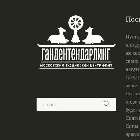
Пос
Пусть
или ду
же сек
своих 
негат
тотчас
оконч
Силой
подде
будет
Святе
Сопы 
драго