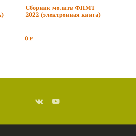
Сборник молитв ФПМТ
)
2022 (электронная книга)
0
Р