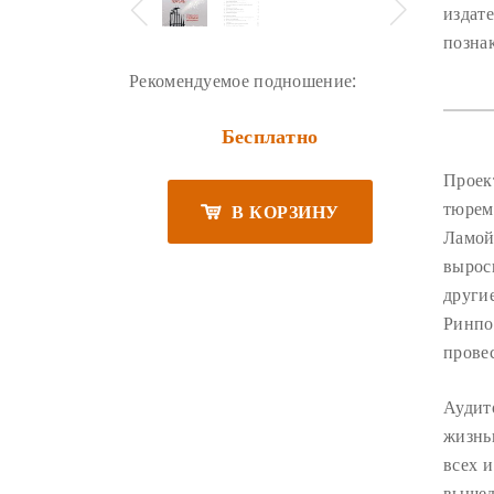
издат
позна
Рекомендуемое подношение:
Бесплатно
Проек
тюрем
В КОРЗИНУ
Ламой
вырос
други
Ринпо
прове
Аудит
жизнь
всех 
вышед