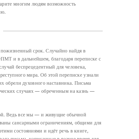
 дарите многим людям возможность
ию.
 пожизненный срок. Случайно найдя в
ФПМТ и в дальнейшем, благодаря переписке с
случай беспрецедентный для человека,
реступного мира. Об этой переписке узнали
них обрели духовного наставника. Письма
ических случаях — обреченным на казнь —
ой. Ведь все мы — и живущие обычной
ованы сансарными ограничениям, общими для
тими состояниями и идёт речь в книге,
ала письма, написанные в разное время для