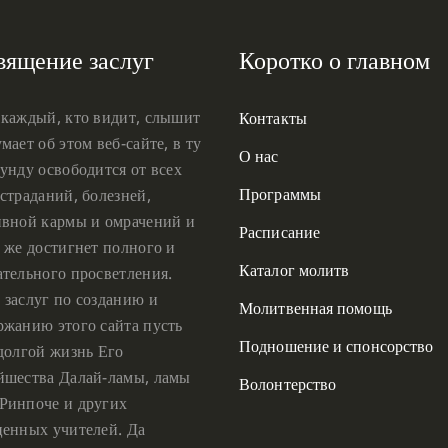
вящение заслуг
Коротко о главном
 каждый, кто видит, слышит
Контакты
мает об этом веб-сайте, в ту
О нас
унду освободится от всех
Программы
страданий, болезней,
ивной кармы и омрачений и
Расписание
 же достигнет полного и
Каталог молитв
ательного просветления.
 заслуг по созданию и
Молитвенная помощь
ржанию этого сайта пусть
Подношение и спонсорство
 долгой жизнь Его
йшества Далай-ламы, ламы
Волонтерство
Ринпоче и других
ценных учителей. Да