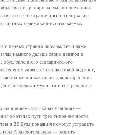
ководство по тренировке ума и поведению
й жизни и её безграничного потенциала и
 тягостных переживаний, создаваемых
га с первых страниц ошеломляет и даже
згляд намного дальше своих невзгод и
из обусловленного сансарического
постепенно укрепляется практикой лоджонг,
е тяготы жизни как почву для искоренения
ения безмерной мудрости и сострадания к
гко выполняемым в любых условиях —
ния об этапах пути трех типов личности,
твы и 35 Будд покаяния помогут устранить
мантры Авалокитешвары — развить