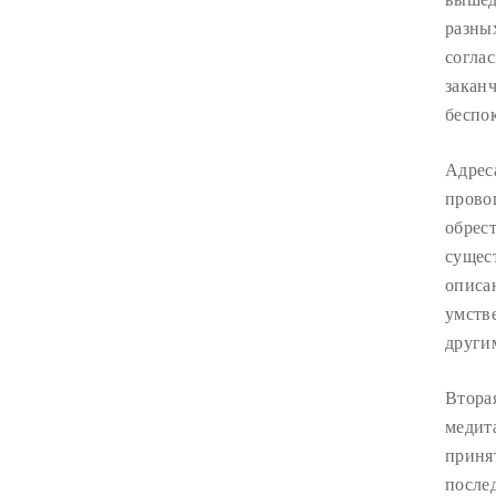
разны
согла
закан
беспо
Адрес
прово
обрест
сущес
описа
умств
други
Втора
медит
приня
после