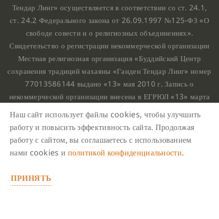
Тендар Линг» осуществляется в соответствии со ст. 24.1,
ст. 24.2 Федерального закона от 26.09.1997 №125-ФЗ «О
свободе совести и о религиозных объединениях».
Свидетельство о регистрации некоммерческой организации
Местная религиозная организация «Буддийский Центр
сохранения традиций махаяны «Ганден Тендар Линг» номер
77013586144 выдано «13» мая 2010 г. Запись о
некоммерческой организации внесена в ЕГРЮЛ «13» марта
2010 г. за основным государственным регистрационным
Наш сайт использует файлы cookies, чтобы улучшить
номером 1107799015708.
работу и повысить эффективность сайта. Продолжая
Ганден Тендар Линг © 2020 Все права защищены
работу с сайтом, вы соглашаетесь с использованием
Наш адрес : г. Москва, Нахимовский проспект, 32. Этаж
нами cookies и
политикой конфиденциальности
.
10, каб.1023,
ПРИНЯТЬ