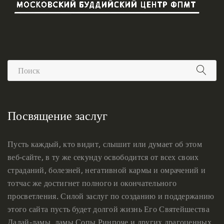
Посвящение заслуг
Пусть каждый, кто видит, слышит или думает об этом
веб-сайте, в ту же секунду освободится от всех своих
страданий, болезней, негативной кармы и омрачений и
тотчас же достигнет полного и окончательного
просветления. Силой заслуг по созданию и поддержанию
этого сайта пусть будет долгой жизнь Его Святейшества
Далай-ламы, ламы Сопы Ринпоче и других драгоценных