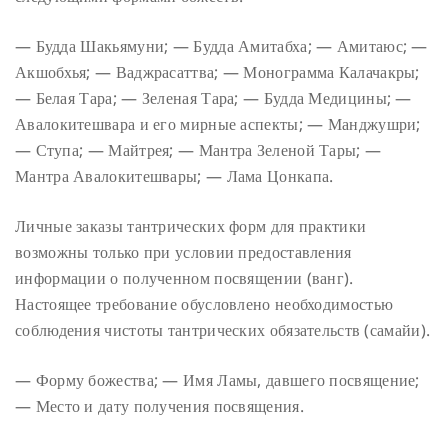
— Будда Шакьямуни;
— Будда Амитабха;
— Амитаюс;
—
Акшобхья;
— Ваджрасаттва;
— Монограмма Калачакры;
— Белая Тара;
— Зеленая Тара;
— Будда Медицины;
—
Авалокитешвара и его мирные аспекты;
— Манджушри;
— Ступа;
— Майтрея;
— Мантра Зеленой Тары;
—
Мантра Авалокитешвары;
— Лама Цонкапа.
Личные заказы тантрических форм для практики
возможны только при условии
предоставления
информации о полученном посвящении (ванг).
Настоящее требование
обусловлено необходимостью
соблюдения чистоты тантрических обязательств (самайи).
— Форму божества;
— Имя Ламы, давшего посвящение;
— Место и дату получения посвящения.