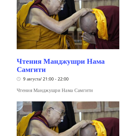
Чтения Манджушри Нама
Самгити
9 августа/ 21:00
-
22:00
Чтения Манджушри Нама Самгити