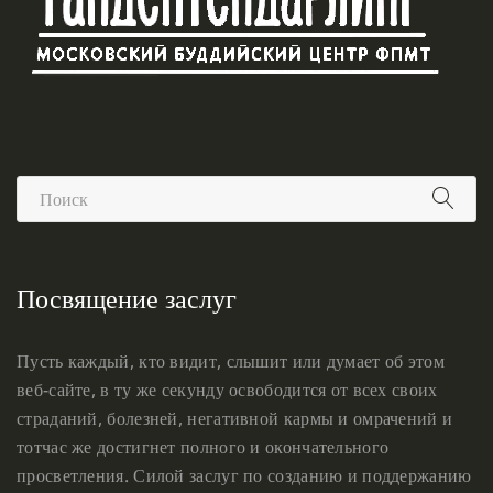
Посвящение заслуг
Пусть каждый, кто видит, слышит или думает об этом
веб-сайте, в ту же секунду освободится от всех своих
страданий, болезней, негативной кармы и омрачений и
тотчас же достигнет полного и окончательного
просветления. Силой заслуг по созданию и поддержанию