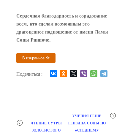
Сердечн
ая благодарность и сорадование
всем, кто сделал возможным это
драгоценное подношение от имени Ламы
Сопы Ринпоче
.
В избранное
Поделиться :
Мероприятие
УЧЕНИЯ ГЕШЕ
навигация
ЧТЕНИЕ СУТРЫ
ТЕНЗИНА СОПЫ ПО
ЗОЛОТИСТОГО
«СРЕДНЕМУ