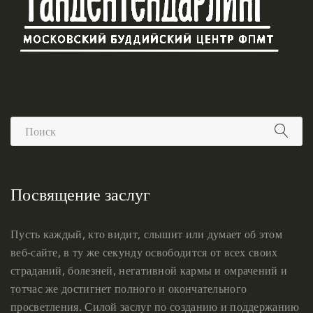
Посвящение заслуг
Пусть каждый, кто видит, слышит или думает об этом
веб-сайте, в ту же секунду освободится от всех своих
страданий, болезней, негативной кармы и омрачений и
тотчас же достигнет полного и окончательного
просветления. Силой заслуг по созданию и поддержанию