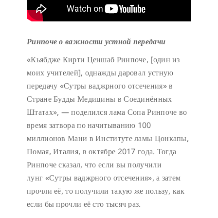
Ринпоче о важности устной передачи
«Кьябдже Кирти Ценшаб Ринпоче, [один из
моих учителей], однажды даровал устную
передачу «Сутры ваджрного отсечения» в
Стране Будды Медицины в Соединённых
Штатах», — поделился лама Сопа Ринпоче во
время затвора по начитыванию 100
миллионов Мани в Институте ламы Цонкапы,
Помая, Италия, в октябре 2017 года. Тогда
Ринпоче сказал, что если вы получили
лунг «Сутры ваджрного отсечения», а затем
прочли её, то получили такую же пользу, как
если бы прочли её сто тысяч раз.