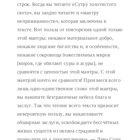
строк. Когда вы читаете «Сутру золотистого
света», вы заодно читаете и «мантру
непривязанности», которая заключена в
тексте. Вот польза от повторения одной только
этой мантры: никакое материальное добро,
никакие людские богатства и, в особенности,
никакие сокровища божественных миров
(миров, где обитают суры и асуры), не
сравнятся с ценностью этой мантры. С этой
мантрой ничто не сравнится! Произнеся всего
лишь одно-единственное слово этой мантры,
вы накопите безграничные небеса блага и
заслуг. Так что чтение всего текста приносит
невероятную пользу, вы накапливаете
обширные заслуги, освобождаете бессчётных
живых существ из океана страданий и
приводите их к просветлению». — Лама Сопа