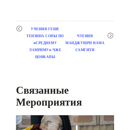
Мероприятие
УЧЕНИЯ ГЕШЕ
навигация
ТЕНЗИНА СОПЫ ПО
ЧТЕНИЯ
«СРЕДНЕМУ
МАНДЖУШРИ НАМА
ЛАМРИМУ» ЧЖЕ
САМГИТИ
ЦОНКАПЫ
Связанные
Мероприятия