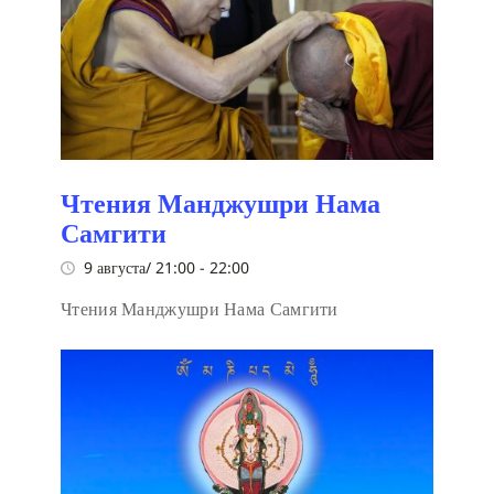
Чтения Манджушри Нама
Самгити
9 августа/ 21:00
-
22:00
Чтения Манджушри Нама Самгити