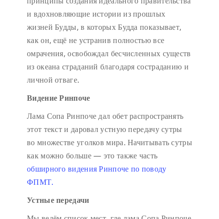
принципы создания идеального правительства
и вдохновляющие истории из прошлых
жизней Будды, в которых Будда показывает,
как он, ещё не устранив полностью все
омрачения, освобождал бесчисленных существ
из океана страданий благодаря состраданию и
личной отваге.
Видение Ринпоче
Лама Сопа Ринпоче дал обет распространять
этот текст и даровал устную передачу сутры
во множестве уголков мира. Начитывать сутры
как можно больше — это также часть
обширного видения Ринпоче по поводу
ФПМТ.
Устные передачи
Мы ведём список мест, где лама Сопа Ринпоче