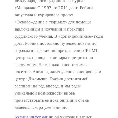
международного буддийского журнала
«Мандала». С 1997 по 2011 дост. Робина
запустила и курировала проект
«Освобождение в тюрьмах» для помощи
заключенным в изучении и практике
буддийского учения. В «допандемийные» годы
дост. Робина постоянно путешествовала по
городам и странам, по приглашению ФПМТ
центров, проводя семинары и ретриты по
всему миру. Не так давно досточтимая
посетила Англию, давая учения в лондонском
центре Джамьянг. График досточтимой
расписан на год вперед, и мы рады
уникальной возможности вновь
приветствовать ее пока онлайн и очень
надеемся скоро уже и лично.
Больше информации
об учителе и записи