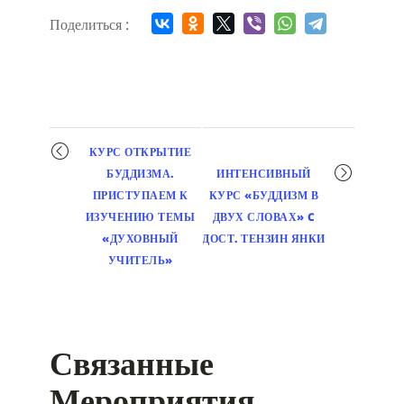
Поделиться :
Мероприятие
КУРС ОТКРЫТИЕ
навигация
БУДДИЗМА.
ИНТЕНСИВНЫЙ
ПРИСТУПАЕМ К
КУРС «БУДДИЗМ В
ИЗУЧЕНИЮ ТЕМЫ
ДВУХ СЛОВАХ» C
«ДУХОВНЫЙ
ДОСТ. ТЕНЗИН ЯНКИ
УЧИТЕЛЬ»
Связанные
Мероприятия