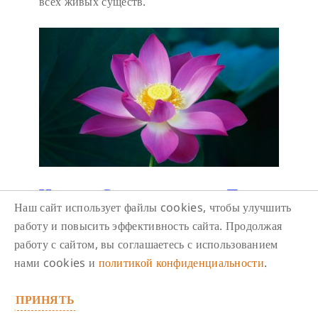
всех живых существ.
Чтение Сутры о цветке Лотоса
Наш сайт использует файлы cookies, чтобы улучшить
чудесной Дхармы
работу и повысить эффективность сайта. Продолжая
9 августа/ 14:00
-
15:30
работу с сайтом, вы соглашаетесь с использованием
нами cookies и
политикой конфиденциальности
.
Одна из основополагающих сутр Махаяны,
наравне с «Сутрой Золотистого света» и
ПРИНЯТЬ
«Алмазной сутрой». «Сутра Лотоса»