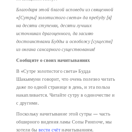
Благодаря этой благой исповеди
из священной
«[Сутры] золотистого света»
да пребуду [я]
на десяти ступенях,
десяти лучших
источниках драгоценного,
да засияю
достоинствами Будды
и освобожу [существ]
из океана сансарного существования!
Сообщите о своих начитываниях
В «Сутре золотистого света» Будда
Шакьямуни говорит, что очень полезно читать
даже по одной странице в день, и эта польза
накапливается. Читайте сутру в одиночестве и
с другими.
Поскольку начитывание этой сутры — часть
обширного видения ламы Сопы Ринпоче, мы
хотели бы
вести счёт
начитываниям.