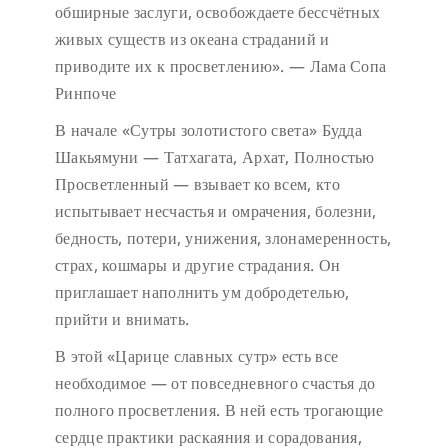
обширные заслуги, освобождаете бессчётных
живых существ из океана страданий и
приводите их к просветлению». — Лама Сопа
Ринпоче
В начале «Сутры золотистого света» Будда
Шакьямуни — Татхагата, Архат, Полностью
Просветленный — взывает ко всем, кто
испытывает несчастья и омрачения, болезни,
бедность, потери, унижения, злонамеренность,
страх, кошмары и другие страдания. Он
приглашает наполнить ум добродетелью,
прийти и внимать.
В этой «Царице славных сутр» есть все
необходимое — от повседневного счастья до
полного просветления. В ней есть трогающие
сердце практики раскаяния и сорадования,