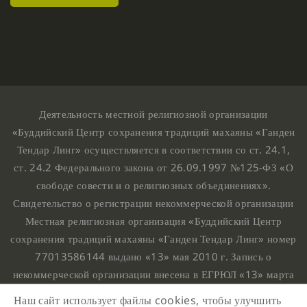
Деятельность местной религиозной организации
«Буддийский Центр сохранения традиций махаяны «Ганден
Тендар Линг» осуществляется в соответствии со ст. 24.1,
ст. 24.2 Федерального закона от 26.09.1997 №125-ФЗ «О
свободе совести и о религиозных объединениях».
Свидетельство о регистрации некоммерческой организации
Местная религиозная организация «Буддийский Центр
сохранения традиций махаяны «Ганден Тендар Линг» номер
77013586144 выдано «13» мая 2010 г. Запись о
некоммерческой организации внесена в ЕГРЮЛ «13» марта
2010 г. за основным государственным регистрационным
Наш сайт использует файлы cookies, чтобы улучшить