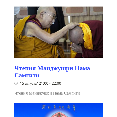
Чтения Манджушри Нама
Самгити
15 августа/ 21:00
-
22:00
Чтения Манджушри Нама Самгити