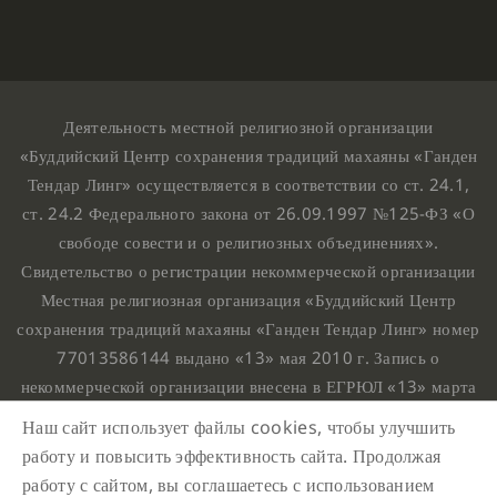
Деятельность местной религиозной организации
«Буддийский Центр сохранения традиций махаяны «Ганден
Тендар Линг» осуществляется в соответствии со ст. 24.1,
ст. 24.2 Федерального закона от 26.09.1997 №125-ФЗ «О
свободе совести и о религиозных объединениях».
Свидетельство о регистрации некоммерческой организации
Местная религиозная организация «Буддийский Центр
сохранения традиций махаяны «Ганден Тендар Линг» номер
77013586144 выдано «13» мая 2010 г. Запись о
некоммерческой организации внесена в ЕГРЮЛ «13» марта
2010 г. за основным государственным регистрационным
Наш сайт использует файлы cookies, чтобы улучшить
номером 1107799015708.
работу и повысить эффективность сайта. Продолжая
Ганден Тендар Линг © 2020 Все права защищены
работу с сайтом, вы соглашаетесь с использованием