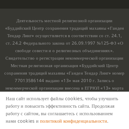
Деятельность местной религиозной организации
«Буддийский Центр сохранения традиций махаяны «Ганден
Тендар Линг» осуществляется в соответствии со ст. 24.1,
ст. 24.2 Федерального закона от 26.09.1997 №125-ФЗ «О
свободе совести и о религиозных объединениях».
Свидетельство о регистрации некоммерческой организации
Местная религиозная организация «Буддийский Центр
сохранения традиций махаяны «Ганден Тендар Линг» номер
77013586144 выдано «13» мая 2010 г. Запись о
некоммерческой организации внесена в ЕГРЮЛ «13» марта
2010 г. за основным государственным регистрационным
Наш сайт использует файлы cookies, чтобы улучшить
номером 1107799015708.
работу и повысить эффективность сайта. Продолжая
Ганден Тендар Линг © 2020 Все права защищены
работу с сайтом, вы соглашаетесь с использованием
Наш адрес : г. Москва, Нахимовский проспект, 32. Этаж
нами cookies и
политикой конфиденциальности
.
10, каб.1023,