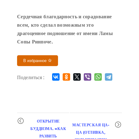
Сердечн
ая благодарность и сорадование
всем, кто сделал возможным это
драгоценное подношение от имени Ламы
Сопы Ринпоче
.
В избранное
Поделиться :
Мероприятие
ОТКРЫТИЕ
МАСТЕРСКАЯ ЦА-
навигация
БУДДИЗМА. «КАК
ЦА (ОТЛИВКА,
РАЗВИТЬ